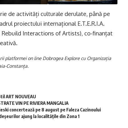
ie de activități culturale derulate, până pe
rul proiectului internațional E.T.E.R.I.A.
ebuild Interactions of Artists), co-finanțat
eativă.
rării platformei on line Dobrogea Explore cu Organizația
ia-Constanța.
în stil ART NOUVEAU
STRATE VIN PE RIVIERA MANGALIA
ski concertează pe 8 august pe Faleza Cazinoului
șeurilor ajung la localitățile din Zona 1