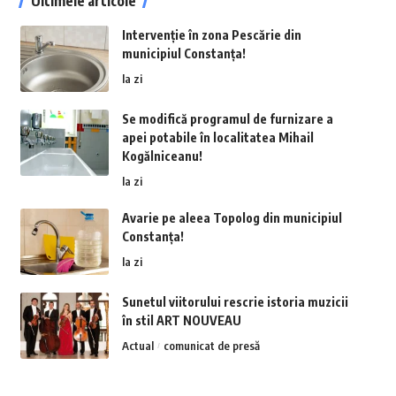
Ultimele articole
Intervenție în zona Pescărie din
municipiul Constanța!
la zi
Se modifică programul de furnizare a
apei potabile în localitatea Mihail
Kogălniceanu!
la zi
Avarie pe aleea Topolog din municipiul
Constanța!
la zi
Sunetul viitorului rescrie istoria muzicii
în stil ART NOUVEAU
Actual
comunicat de presă