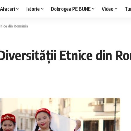
Afaceri
Istorie
Dobrogea PE BUNE
Video
Tu
Etnice din România
Diversității Etnice din R