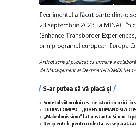
Evenimentul a făcut parte dint-o ser
23 septembrie 2023, la MINAC, în cad
(Enhance Transborder Experiences, R
prin programul european Europa Cr
Articol scris și publicat ca urmare a colabo
de Management al Destinației (OMD) Mama
S-ar putea să vă placă și
Sunetul viitorului rescrie istoria muzicii 
TRUPA COMPACT, JOHNY ROMANO ȘI ADI I
„Makedonissimo” la Constanța: Simon Trpče
Recipientele pentru colectarea separată a de