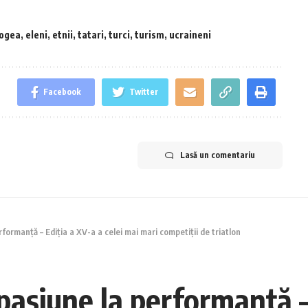
ogea
,
eleni
,
etnii
,
tatari
,
turci
,
turism
,
ucraineni
Facebook
Twitter
Lasă un comentariu
ormanță – Ediția a XV-a a celei mai mari competiții de triatlon
siune la performanță – 