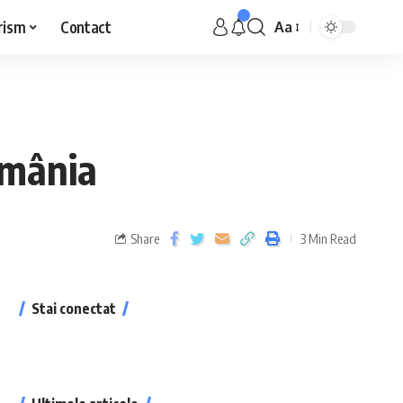
rism
Contact
Aa
omânia
Share
3 Min Read
Stai conectat