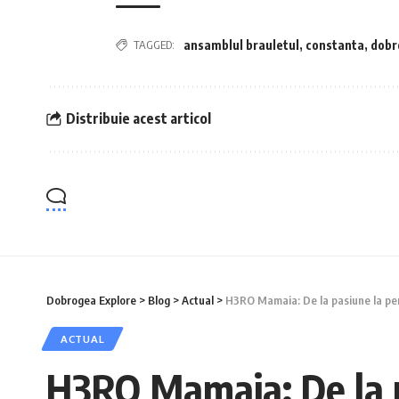
TAGGED:
ansamblul brauletul
,
constanta
,
dobr
Distribuie acest articol
Dobrogea Explore
>
Blog
>
Actual
>
H3RO Mamaia: De la pasiune la perf
ACTUAL
H3RO Mamaia: De la pa