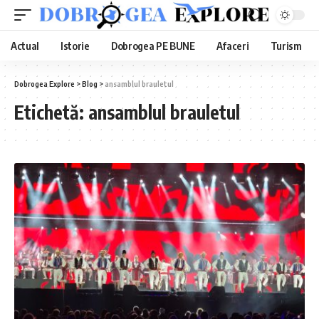
Actual
Istorie
Dobrogea PE BUNE
Afaceri
Turism
Dobrogea Explore
>
Blog
>
ansamblul brauletul
Etichetă:
ansamblul brauletul