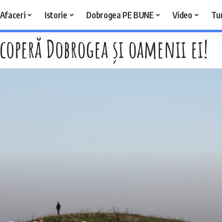
Afaceri
Istorie
Dobrogea PE BUNE
Video
Tu
coperă Dobrogea și oamenii ei!