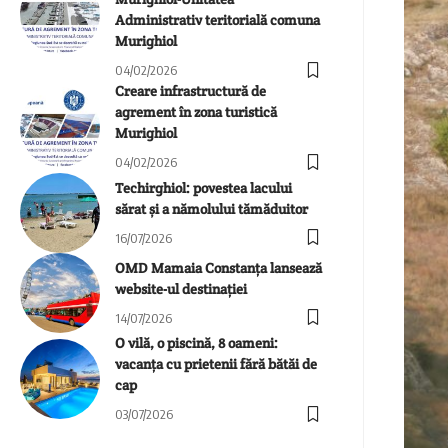
Administrativ teritorială comuna
Murighiol
04/02/2026
Creare infrastructură de
agrement în zona turistică
Murighiol
04/02/2026
Techirghiol: povestea lacului
sărat și a nămolului tămăduitor
16/07/2026
OMD Mamaia Constanța lansează
website-ul destinației
14/07/2026
O vilă, o piscină, 8 oameni:
vacanța cu prietenii fără bătăi de
cap
03/07/2026