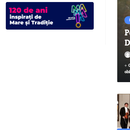
P
D
obi