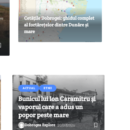
Cetățile Dobrogei: ghidul complet
al fortărețelor dintre Dunăre și
mare
ACTUAL
ETNII
Bunicul lui Ion Caramitru și
vaporul care a adus un
popor peste mare
Dobrogea Explore
20/07/2026