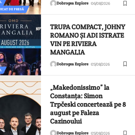
L
Dobrogea Explore
06/08/2026
ICAT DE PRESĂ
TRUPA COMPACT, JOHNY
ROMANO ȘI ADI ISTRATE
VIN PE RIVIERA
MANGALIA
Dobrogea Explore
05/08/2026
L
„Makedonissimo” la
Constanța: Simon
Trpčeski concertează pe 8
august pe Faleza
Cazinoului
Dobrogea Explore
05/08/2026