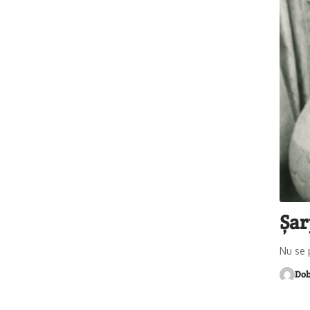
Șar
Nu se 
Dob