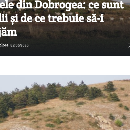
ele din Dobrogea: ce sunt
i și de ce trebuie să-i
jăm
plore
28/06/2026