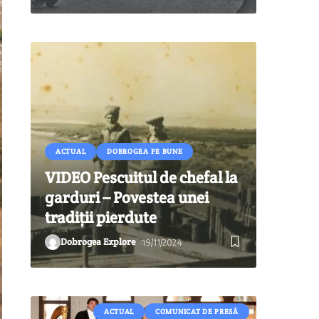
ACTUAL
DOBROGEA PE BUNE
VIDEO Pescuitul de chefal la
garduri – Povestea unei
tradiții pierdute
Dobrogea Explore
19/11/2024
ACTUAL
COMUNICAT DE PRESĂ