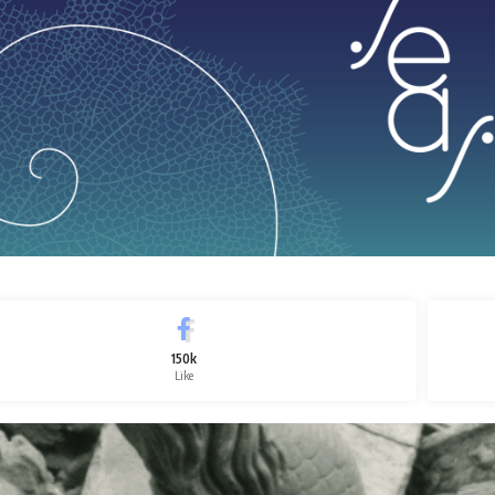
150k
Like