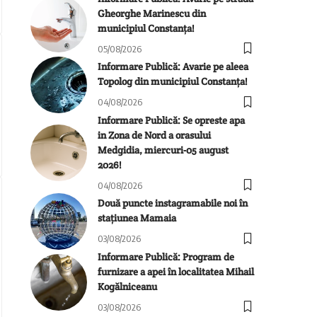
Gheorghe Marinescu din
municipiul Constanța!
05/08/2026
Informare Publică: Avarie pe aleea
Topolog din municipiul Constanța!
04/08/2026
Informare Publică: Se opreste apa
in Zona de Nord a orasului
Medgidia, miercuri-05 august
2026!
04/08/2026
Două puncte instagramabile noi în
stațiunea Mamaia
03/08/2026
Informare Publică: Program de
furnizare a apei în localitatea Mihail
Kogălniceanu
03/08/2026