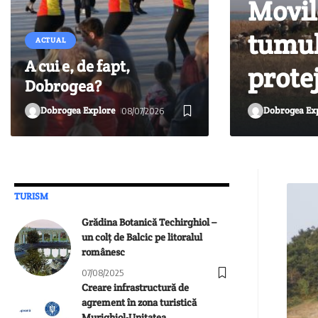
Movil
tumuli
ACTUAL
A cui e, de fapt,
prote
Dobrogea?
Dobrogea Ex
Dobrogea Explore
08/07/2026
TURISM
Grădina Botanică Techirghiol –
un colț de Balcic pe litoralul
românesc
07/08/2025
Creare infrastructură de
agrement în zona turistică
Murighiol-Unitatea