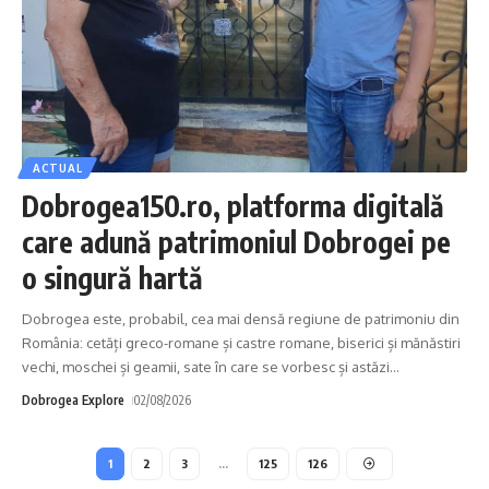
ACTUAL
Dobrogea150.ro, platforma digitală
care adună patrimoniul Dobrogei pe
o singură hartă
Dobrogea este, probabil, cea mai densă regiune de patrimoniu din
România: cetăți greco-romane și castre romane, biserici și mănăstiri
vechi, moschei și geamii, sate în care se vorbesc și astăzi
…
Dobrogea Explore
02/08/2026
1
2
3
…
125
126