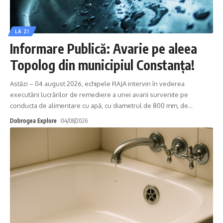
LA ZI
Informare Publică: Avarie pe aleea
Topolog din municipiul Constanța!
Astăzi – 04 august 2026, echipele RAJA intervin în vederea
executării lucrărilor de remediere a unei avarii survenite pe
conducta de alimentare cu apă, cu diametrul de 800 mm, de
…
Dobrogea Explore
04/08/2026