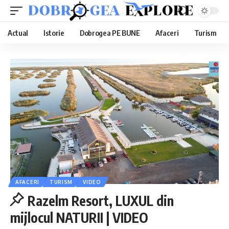
Actual
Istorie
Dobrogea PE BUNE
Afaceri
Turism
AFACERI
TURISM
VIDEO
Razelm Resort, LUXUL din
mijlocul NATURII | VIDEO