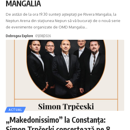
MANGALIA
De astăzi de la ora 19.30 sunteți așteptați pe Rivera Mangalia, la
Neptun Arena din stațiunea Nepun să vă bucurați de o nouă serie
de evenimente organizate de OMD Mangalia
…
Dobrogea Explore
05/08/2026
ACTUAL
„Makedonissimo” la Constanța:
Simon Trpčeski concertează pe 8