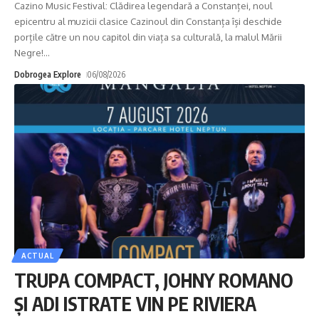
Cazino Music Festival: Clădirea legendară a Constanței, noul
epicentru al muzicii clasice Cazinoul din Constanța își deschide
porțile către un nou capitol din viața sa culturală, la malul Mării
Negre!
…
Dobrogea Explore
06/08/2026
ACTUAL
TRUPA COMPACT, JOHNY ROMANO
ȘI ADI ISTRATE VIN PE RIVIERA