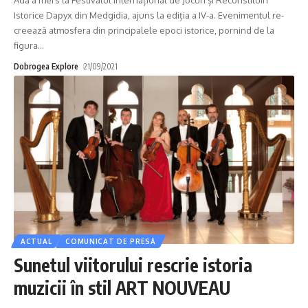
Ada a mers la Festivalul Internațional de Jocuri și Reconstituiri
Istorice Dapyx din Medgidia, ajuns la ediția a IV-a. Evenimentul re-
creează atmosfera din principalele epoci istorice, pornind de la
figura
…
Dobrogea Explore
21/09/2021
ACTUAL
COMUNICAT DE PRESĂ
Sunetul viitorului rescrie istoria
muzicii în stil ART NOUVEAU