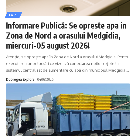
LA ZI
Informare Publică: Se opreste apa in
Zona de Nord a orasului Medgidia,
miercuri-05 august 2026!
Atenție, se oprește apa în Zona de Nord a orașului Medgidia! Pentru
executarea unor lucrări ce vizează conectarea noilor rețele la
sistemul centralizat de alimentare cu apă din municipiul Medgidia,
…
Dobrogea Explore
04/08/2026