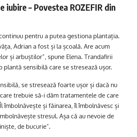
 de iubire – Povestea ROZEFIR din
t continuu pentru a putea gestiona plantația.
ăța, Adrian a fost și la școală. Are acum
or și arbuștilor”, spune Elena. Trandafirii
o plantă sensibilă care se stresează ușor.
nsibilă, se stresează foarte ușor și dacă nu
 care trebuie să-i dăm tratamentele de care
Îl îmbolnăvește și făinarea, îl îmbolnăvesc și
l îmbolnăvește stresul. Așa că au nevoie de
iniște, de bucurie”.