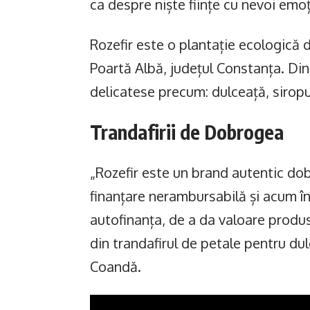
ca despre niște ființe cu nevoi emo
Rozefir este o plantație ecologică de
Poartă Albă, județul Constanța. Din
delicatese precum: dulceață, siropuri
Trandafirii de Dobrogea
„Rozefir este un brand autentic do
finanțare nerambursabilă și acum în
autofinanța, de a da valoare produs
din trandafirul de petale pentru du
Coandă.