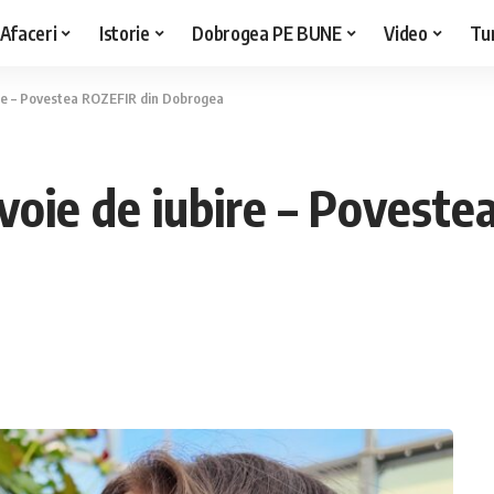
Afaceri
Istorie
Dobrogea PE BUNE
Video
Tu
bire – Povestea ROZEFIR din Dobrogea
evoie de iubire – Povest