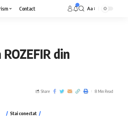
rism
Contact
Aa
ea ROZEFIR din
Share
8 Min Read
Stai conectat