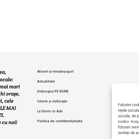
ea,
Afaceri și meșteșuguri
ocale:
Actualitate
e mai mari
Dobrogea PE BUNE
chi orașe,
i, cele
Istorie și civilizaţie
Folosim cooki
ELE MAI
rețele social
La Drum cu Ada
I.
sociale, de p
Politica de confidentialitate
 cu noi!
nostru. Aceș
folosirii serv
sunteți de a