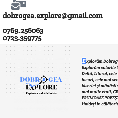
dobrogea.explore@gmail.com
0769.256063
0723.359775
E
xplorăm Dobrog
Explorăm valorile l
Deltă, Litoral, cel
lacuri, cele mai ve
biserici și mănăstir
mai multe etnii, C
FRUMOASE POVEȘT
Haideți în călătorie