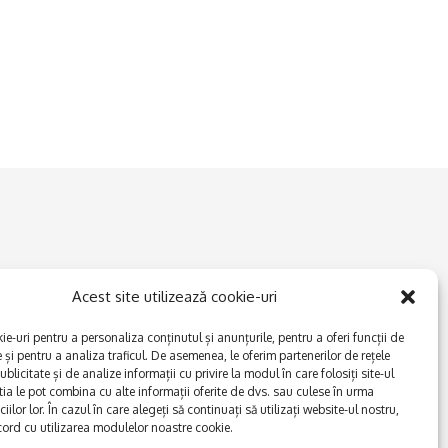
Acest site utilizează cookie-uri
e-uri pentru a personaliza conținutul și anunțurile, pentru a oferi funcții de
e și pentru a analiza traficul. De asemenea, le oferim partenerilor de rețele
ublicitate și de analize informații cu privire la modul în care folosiți site-ul
tia le pot combina cu alte informații oferite de dvs. sau culese în urma
iciilor lor. În cazul în care alegeți să continuați să utilizați website-ul nostru,
cord cu utilizarea modulelor noastre cookie.