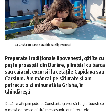
La Grisha preparate tradiționale lipovenești
Preparate tradiționale lipovenești, gătite cu
pește proaspăt din Dunăre, plimbări cu barca
sau caiacul, excursii la cetățile Capidava sau
Carsium. Am mâncat pe săturate și am
petrecut o zi minunată la Grisha, în
Ghindărești
Dacă te afli prin județul Constanța și vrei să te ghiftuiești cu
o masă de pește gătită meșteșugit, după rețetele