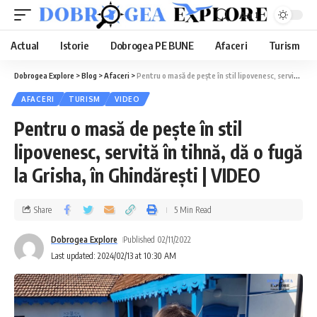
Aa
Actual
Istorie
Dobrogea PE BUNE
Afaceri
Turism
Dobrogea Explore
>
Blog
>
Afaceri
>
Pentru o masă de pește în stil lipovenesc, servită în tihnă, dă o fugă la Grisha, în Ghindărești | VIDEO
AFACERI
TURISM
VIDEO
Pentru o masă de pește în stil
lipovenesc, servită în tihnă, dă o fugă
la Grisha, în Ghindărești | VIDEO
Share
5 Min Read
Dobrogea Explore
Published 02/11/2022
Last updated: 2024/02/13 at 10:30 AM