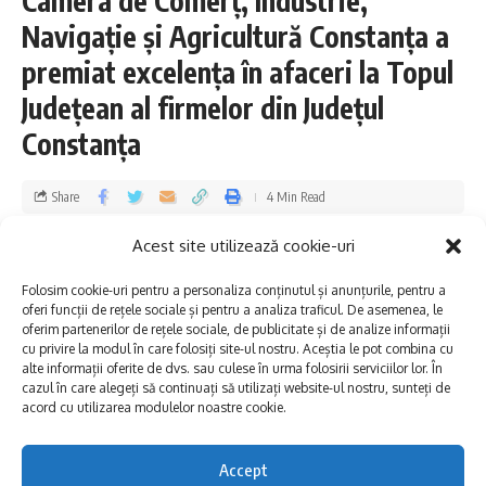
Camera de Comerţ, Industrie,
România cu produse turistice tip premium, 
înființat în anul 2000 și membru al Asociației 
Navigație și Agricultură Constanța a
Naționale a Agențiilor de Turism (ANAT), 
premiat excelența în afaceri la Topul
cererea pentru sărbătorile de iarnă 
înregistrează o creștere de 30% până la ora 
Județean al firmelor din Județul
actuală, față de anul precedent, iar 65% 
Constanța
dintre circuitele și pachetele turistice 
pentru Crăciun și Revelion au fost deja 
rezervate.
Share
4 Min Read
Dobrogea Explore
Published 28/10/2022
Acest site utilizează cookie-uri
Printre cele mai solicitate destinații de sărbători se numără
Last updated: 2022/10/29 at 2:00 PM
Folosim cookie-uri pentru a personaliza conținutul și anunțurile, pentru a
Egipt, Mexic, Zanzibar (Tanzania), Bali (Indonezia), Turcia,
oferi funcții de rețele sociale și pentru a analiza traficul. De asemenea, le
Franța, în special pentru Paris, dar și Africa de Sud, Filipine și
oferim partenerilor de rețele sociale, de publicitate și de analize informații
Sri Lanka.
cu privire la modul în care folosiți site-ul nostru. Aceștia le pot combina cu
alte informații oferite de dvs. sau culese în urma folosirii serviciilor lor. În
cazul în care alegeți să continuați să utilizați website-ul nostru, sunteți de
► Topul destinațiilor externe este condus de Mexic,
acord cu utilizarea modulelor noastre cookie.
Zanzibar, Egipt, Bali, Thailanda, Filipine, Turcia și Franța
(Paris)
Accept