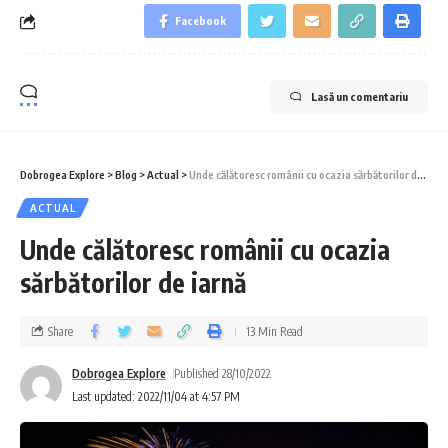
Facebook
Lasă un comentariu
Dobrogea Explore
>
Blog
>
Actual
>
Unde călătoresc românii cu ocazia sărbătorilor de iarnă
ACTUAL
Unde călătoresc românii cu ocazia
sărbătorilor de iarnă
Share
13 Min Read
Dobrogea Explore
Published 28/10/2022
Last updated: 2022/11/04 at 4:57 PM