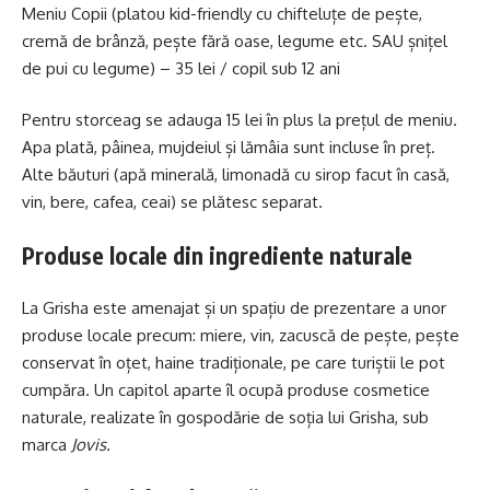
Meniu Copii (platou kid-friendly cu chifteluțe de pește,
cremă de brânză, pește fără oase, legume etc. SAU șnițel
de pui cu legume) – 35 lei / copil sub 12 ani
Pentru storceag se adauga 15 lei în plus la prețul de meniu.
Apa plată, pâinea, mujdeiul și lămâia sunt incluse în preț.
Alte băuturi (apă minerală, limonadă cu sirop facut în casă,
vin, bere, cafea, ceai) se plătesc separat.
Produse locale din ingrediente naturale
La Grisha este amenajat și un spațiu de prezentare a unor
produse locale precum: miere, vin, zacuscă de pește, pește
conservat în oțet, haine tradiționale, pe care turiștii le pot
cumpăra. Un capitol aparte îl ocupă produse cosmetice
naturale, realizate în gospodărie de soția lui Grisha, sub
marca
Jovis.