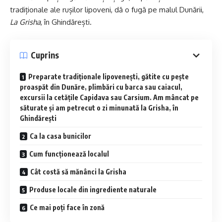
tradiționale ale rușilor lipoveni, dă o fugă pe malul Dunării,
La Grisha
, în Ghindărești.
Cuprins
Preparate tradiționale lipovenești, gătite cu pește
proaspăt din Dunăre, plimbări cu barca sau caiacul,
excursii la cetățile Capidava sau Carsium. Am mâncat pe
săturate și am petrecut o zi minunată la Grisha, în
Ghindărești
Ca la casa bunicilor
Cum funcționează localul
Cât costă să mănânci la Grisha
Produse locale din ingrediente naturale
Ce mai poți face în zonă