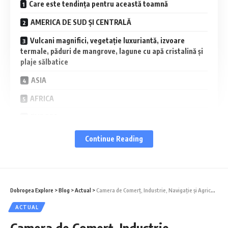
Care este tendința pentru această toamnă
AMERICA DE SUD ȘI CENTRALĂ
Vulcani magnifici, vegetație luxuriantă, izvoare
termale, păduri de mangrove, lagune cu apă cristalină și
plaje sălbatice
ASIA
AFRICA
EUROPA
Despre DAL Travel
Continue Reading
DAL Travel oferă următoarele tipuri de produse
turistice:
Dobrogea Explore
>
Blog
>
Actual
>
Camera de Comerţ, Industrie, Navigație și Agricultură Constanța a premiat excelența în afaceri la Topul Județean al firmelor din Județul Constanța
Potrivit consultanților DAL Travel, unul 
ACTUAL
dintre cei mai cunoscuți touroperatori din 