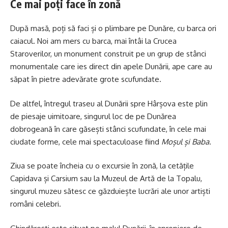
Ce mai poți face în zonă
După masă, poți să faci și o plimbare pe Dunăre, cu barca ori
caiacul. Noi am mers cu barca, mai întâi la Crucea
Staroverilor, un monument construit pe un grup de stânci
monumentale care ies direct din apele Dunării, ape care au
săpat în pietre adevărate grote scufundate.
De altfel, întregul traseu al Dunării spre Hârșova este plin
de piesaje uimitoare, singurul loc de pe Dunărea
dobrogeană în care găsești stânci scufundate, în cele mai
ciudate forme, cele mai spectaculoase fiind
Moșu
l
și Baba
.
Ziua se poate încheia cu o excursie în zonă, la cetățile
Capidava și Carsium sau la Muzeul de Artă de la Topalu,
singurul muzeu sătesc ce găzduiește lucrări ale unor artiști
români celebri.