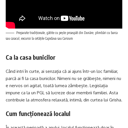
Preparate tradiționale, gătite cu pește proaspăt din Dunăre, plimbări cu barca
sau caiacul, excursii la cetățile Capidava sau Carsium
Ca la casa bunicilor
Când intri în curte, ai senzația că ai ajuns într-un loc familiar,
parcă ai fi la casa bunicilor. Nimeni nu se grăbește, nimeni nu
e nervos ori agitat, toată lumea zâmbește. Legislația
impune ca la un PGL să lucreze doar membrii familiei. Asta
contribuie la atmosfera relaxată, intimă, din curtea lui Grisha.
Cum funcționează localul
În această perioadă a anului, localul funcționează doar în