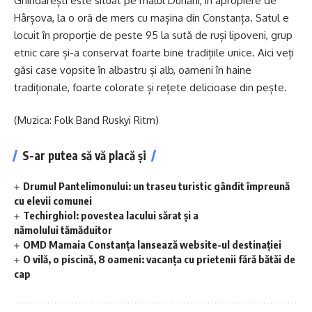
Ghindărești este situat pe malul Dunării, în apropiere de
Hârșova, la o oră de mers cu mașina din Constanța. Satul e
locuit în proporție de peste 95 la sută de ruși lipoveni, grup
etnic care și-a conservat foarte bine tradițiile unice. Aici veți
găsi case vopsite în albastru și alb, oameni în haine
tradiționale, foarte colorate și rețete delicioase din pește.
(Muzica: Folk Band Ruskyi Ritm)
S-ar putea să vă placă și
Drumul Pantelimonului: un traseu turistic gândit împreună
cu elevii comunei
Techirghiol: povestea lacului sărat și a
nămolului tămăduitor
OMD Mamaia Constanța lansează website-ul destinației
O vilă, o piscină, 8 oameni: vacanța cu prietenii fără bătăi de
cap