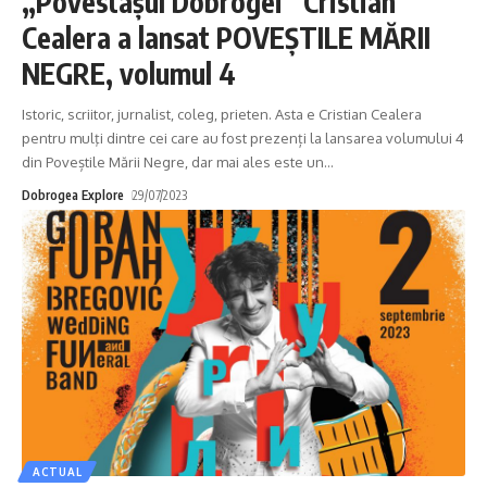
„Povestaşul Dobrogei” Cristian
Cealera a lansat POVEŞTILE MĂRII
NEGRE, volumul 4
Istoric, scriitor, jurnalist, coleg, prieten. Asta e Cristian Cealera
pentru mulţi dintre cei care au fost prezenți la lansarea volumului 4
din Poveștile Mării Negre, dar mai ales este un
…
Dobrogea Explore
29/07/2023
ACTUAL