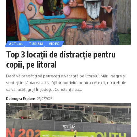
ACTUAL
TURISM
VIDEO
Top 3 locații de distracție pentru
copii, pe litoral
Dacă vă pregătiți să petreceți o vacanță pe litoralul Mării Negre și
sunteți în căutarea activităților potrivite pentru cei mici, nu trebuie
să vă faceți griji! În județul Constanța au
…
Dobrogea Explore
25/07/2023