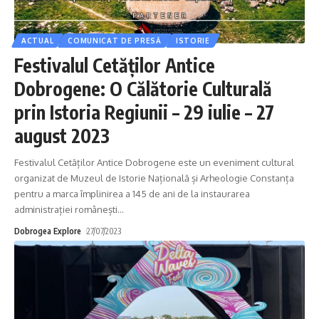
ACTUAL
COMUNICAT DE PRESĂ
ISTORIE
Festivalul Cetăților Antice
Dobrogene: O Călătorie Culturală
prin Istoria Regiunii – 29 iulie – 27
august 2023
Festivalul Cetăților Antice Dobrogene este un eveniment cultural
organizat de Muzeul de Istorie Națională și Arheologie Constanța
pentru a marca împlinirea a 145 de ani de la instaurarea
administrației românești
…
Dobrogea Explore
27/07/2023