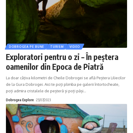
DOBROGEA PE BUNE
TURISM
VIDEO
Exploratori pentru o zi – În peștera
oamenilor din Epoca de Piatră
La doar câţiva kilometri de Cheile Dobrogei se află Peștera Liliecilor
de la Gura Dobrogei. Aici te poți plimba pe galerii întortocheate,
poți admira cristalele de peșteră și poți păși
…
Dobrogea Explore
25/07/2023