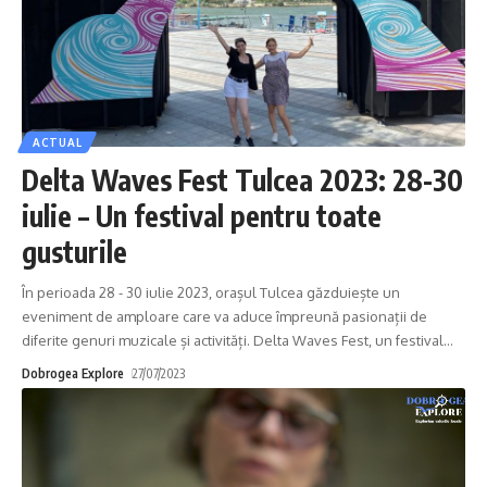
ACTUAL
Delta Waves Fest Tulcea 2023: 28-30
iulie – Un festival pentru toate
gusturile
În perioada 28 - 30 iulie 2023, orașul Tulcea găzduiește un
eveniment de amploare care va aduce împreună pasionații de
diferite genuri muzicale și activități. Delta Waves Fest, un festival
…
Dobrogea Explore
27/07/2023