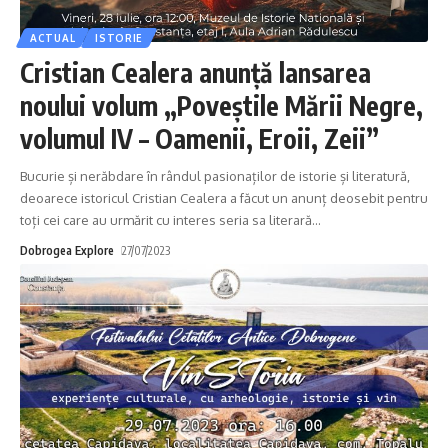
ACTUAL
ISTORIE
Cristian Cealera anunță lansarea
noului volum „Poveștile Mării Negre,
volumul IV – Oamenii, Eroii, Zeii”
Bucurie și nerăbdare în rândul pasionaților de istorie și literatură,
deoarece istoricul Cristian Cealera a făcut un anunț deosebit pentru
toți cei care au urmărit cu interes seria sa literară
…
Dobrogea Explore
27/07/2023