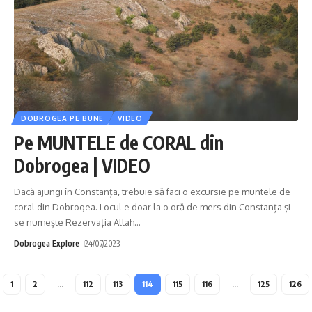
DOBROGEA PE BUNE
VIDEO
Pe MUNTELE de CORAL din
Dobrogea | VIDEO
Dacă ajungi în Constanța, trebuie să faci o excursie pe muntele de
coral din Dobrogea. Locul e doar la o oră de mers din Constanța și
se numește Rezervația Allah
…
Dobrogea Explore
24/07/2023
1
2
…
112
113
114
115
116
…
125
126