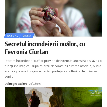
ACTUAL
VIDEO
Secretul încondeierii ouălor, cu
Fevronia Ciortan
Practica încondeierii ouălor provine din vremuri ancestrale şi avea o
funcţiune magică. După ce erau decorate cu diverse modele, ouăle
erau îngropate în ogoare pentru protejarea culturilor, le mâncau
copiii
…
Dobrogea Explore
26/07/2023