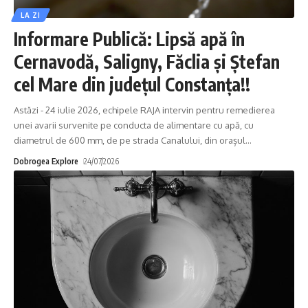
LA ZI
Informare Publică: Lipsă apă în
Cernavodă, Saligny, Făclia și Ștefan
cel Mare din județul Constanța!!
Astăzi - 24 iulie 2026, echipele RAJA intervin pentru remedierea
unei avarii survenite pe conducta de alimentare cu apă, cu
diametrul de 600 mm, de pe strada Canalului, din orașul
…
Dobrogea Explore
24/07/2026