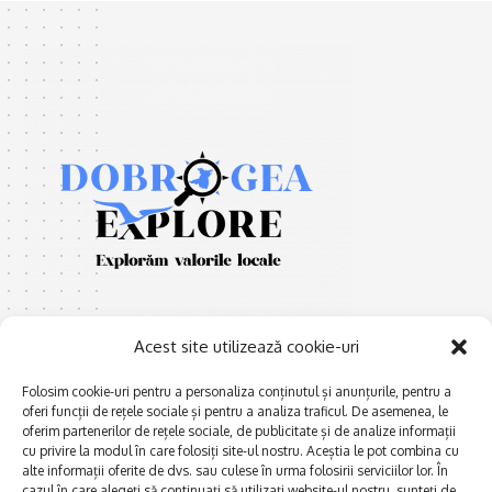
Acest site utilizează cookie-uri
Folosim cookie-uri pentru a personaliza conținutul și anunțurile, pentru a
oferi funcții de rețele sociale și pentru a analiza traficul. De asemenea, le
E
Afaceri și meșteșuguri
xplorăm Dobrogea,
oferim partenerilor de rețele sociale, de publicitate și de analize informații
Explorăm valorile locale:
cu privire la modul în care folosiți site-ul nostru. Aceștia le pot combina cu
Actualitate
Deltă, Litoral, cele mai mari
alte informații oferite de dvs. sau culese în urma folosirii serviciilor lor. În
Dobrogea PE BUNE
cazul în care alegeți să continuați să utilizați website-ul nostru, sunteți de