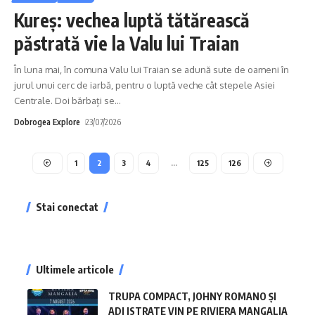
Kureș: vechea luptă tătărească
păstrată vie la Valu lui Traian
În luna mai, în comuna Valu lui Traian se adună sute de oameni în
jurul unui cerc de iarbă, pentru o luptă veche cât stepele Asiei
Centrale. Doi bărbați se
…
Dobrogea Explore
23/07/2026
1
2
3
4
…
125
126
Stai conectat
Ultimele articole
TRUPA COMPACT, JOHNY ROMANO ȘI
ADI ISTRATE VIN PE RIVIERA MANGALIA