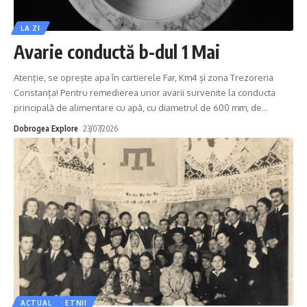
LA ZI
Avarie conductă b-dul 1 Mai
Atenție, se oprește apa în cartierele Far, Km4 și zona Trezoreria
Constanța! Pentru remedierea unor avarii survenite la conducta
principală de alimentare cu apă, cu diametrul de 600 mm, de
…
Dobrogea Explore
23/07/2026
ACTUAL
ETNII