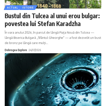
ACTUAL
ISTORIE
Bustul din Tulcea al unui erou bulgar:
povestea lui Stefan Karadzha
În vara anului 2026, în parcul de lângă Piața Nouă din Tulcea —
lângă Biserica Bulgară „Sfântul Gheorghe" — a fost dezvelit un bust
de bronz pe lângă care mulți
…
Dobrogea Explore
24/07/2026