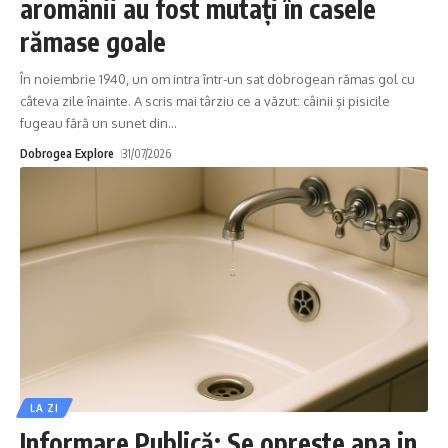
aromânii au fost mutați în casele
rămase goale
În noiembrie 1940, un om intra într-un sat dobrogean rămas gol cu
câteva zile înainte. A scris mai târziu ce a văzut: câinii și pisicile
fugeau fără un sunet din
…
Dobrogea Explore
31/07/2026
LA ZI
Informare Publică: Se opreste apa in