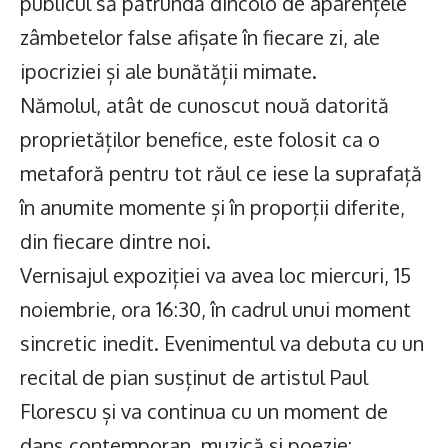
publicul să pătrundă dincolo de aparențele
zâmbetelor false afișate în fiecare zi, ale
ipocriziei și ale bunătății mimate.
Nămolul, atât de cunoscut nouă datorită
proprietăților benefice, este folosit ca o
metaforă pentru tot răul ce iese la suprafață
în anumite momente și în proporții diferite,
din fiecare dintre noi.
Vernisajul expoziției va avea loc miercuri, 15
noiembrie, ora 16:30, în cadrul unui moment
sincretic inedit. Evenimentul va debuta cu un
recital de pian susținut de artistul Paul
Florescu și va continua cu un moment de
dans contemporan, muzică și poezie: