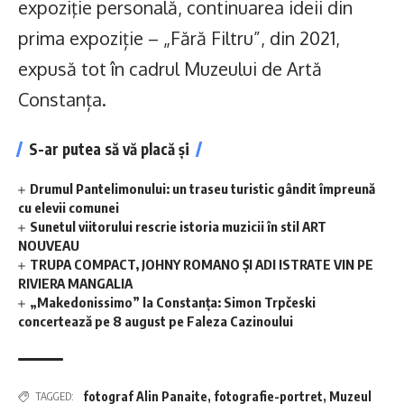
expoziţie personală, continuarea ideii din
prima expoziție – „Fără Filtru”, din 2021,
expusă tot în cadrul Muzeului de Artă
Constanța.
S-ar putea să vă placă și
Drumul Pantelimonului: un traseu turistic gândit împreună
cu elevii comunei
Sunetul viitorului rescrie istoria muzicii în stil ART
NOUVEAU
TRUPA COMPACT, JOHNY ROMANO ȘI ADI ISTRATE VIN PE
RIVIERA MANGALIA
„Makedonissimo” la Constanța: Simon Trpčeski
concertează pe 8 august pe Faleza Cazinoului
fotograf Alin Panaite
,
fotografie-portret
,
Muzeul
TAGGED: