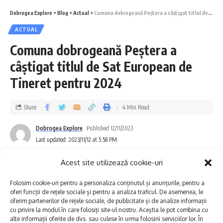
Dobrogea Explore
>
Blog
>
Actual
>
Comuna dobrogeană Peștera a câștigat titlul de Sat European de Tineret pentru 2024
ACTUAL
Sunt două tipuri de bănci, care au
Comuna dobrogeană Peștera a
următoarele caracteristici tehnice și
câștigat titlul de Sat European de
funcționale
Tineret pentru 2024
• Alimentată de energie solară
• Oferă posibilitatea înmagazinării energiei
Share
4 Min Read
pentru zilele în care nu există lumină solară și
Dobrogea Explore
Published 12/11/2023
pentru nopți
Last updated: 2023/11/12 at 5:58 PM
• Are senzori pentru măsurarea calității
Acest site utilizează cookie-uri
aerului
Folosim cookie-uri pentru a personaliza conținutul și anunțurile, pentru a
• Încărcare Wireless
oferi funcții de rețele sociale și pentru a analiza traficul. De asemenea, le
oferim partenerilor de rețele sociale, de publicitate și de analize informații
• Funcție WiFi
cu privire la modul în care folosiți site-ul nostru. Aceștia le pot combina cu
alte informații oferite de dvs. sau culese în urma folosirii serviciilor lor. În