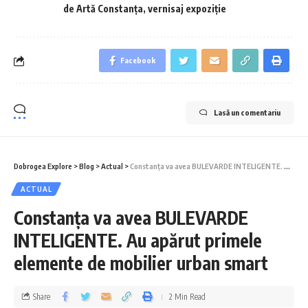
de Artă Constanța
,
vernisaj expoziție
Facebook
Lasă un comentariu
Dobrogea Explore
>
Blog
>
Actual
>
Constanța va avea BULEVARDE INTELIGENTE. Au apărut primele elemente de mobilier urban smart
ACTUAL
Constanța va avea BULEVARDE
INTELIGENTE. Au apărut primele
elemente de mobilier urban smart
Share
2 Min Read