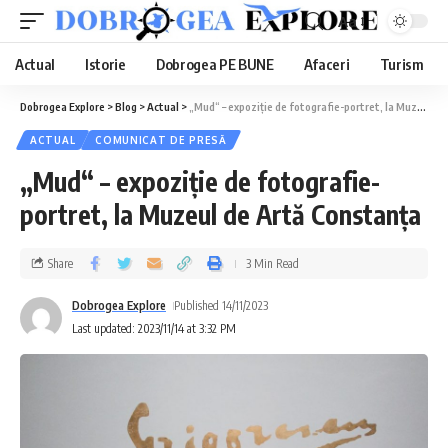
Aa
Actual
Istorie
Dobrogea PE BUNE
Afaceri
Turism
Dobrogea Explore
>
Blog
>
Actual
>
„Mud“ – expoziție de fotografie-portret, la Muzeul de Artă Constanţa
ACTUAL
COMUNICAT DE PRESĂ
„Mud“ – expoziție de fotografie-
portret, la Muzeul de Artă Constanţa
Share
3 Min Read
Dobrogea Explore
Published 14/11/2023
Last updated: 2023/11/14 at 3:32 PM