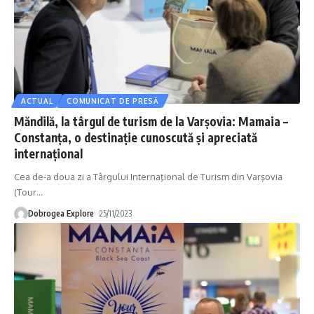
ACTUAL
COMUNICAT DE PRESĂ
Măndilă, la târgul de turism de la Varșovia: Mamaia –
Constanța, o destinație cunoscută și apreciată
internațional
Cea de-a doua zi a Târgului Internaţional de Turism din Varşovia
(Tour
…
Dobrogea Explore
25/11/2023