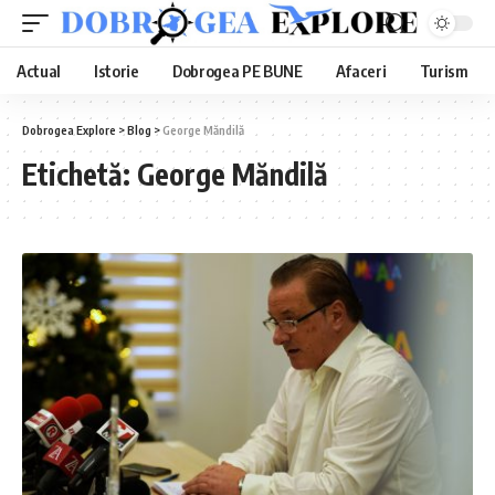
Actual
Istorie
Dobrogea PE BUNE
Afaceri
Turism
Dobrogea Explore
>
Blog
>
George Măndilă
Etichetă:
George Măndilă