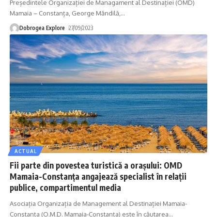
Președintele Organizației de Managament al Destinației (OMD)
Mamaia – Constanța, George Măndilă,
…
Dobrogea Explore
27/09/2023
ACTUAL
Fii parte din povestea turistică a orașului: OMD
Mamaia-Constanța angajează specialist în relații
publice, compartimentul media
Asociația Organizația de Management al Destinației Mamaia-
Constanța (O.M.D. Mamaia-Constanța) este în căutarea
…