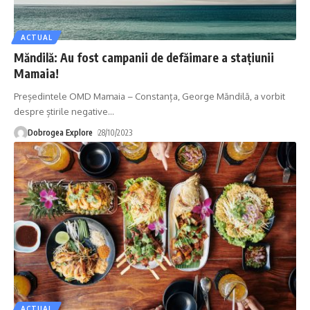
ACTUAL
Măndilă: Au fost campanii de defăimare a stațiunii
Mamaia!
Președintele OMD Mamaia – Constanța, George Măndilă, a vorbit
despre știrile negative
…
Dobrogea Explore
28/10/2023
ACTUAL