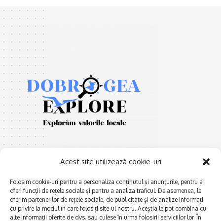
Acest site utilizează cookie-uri
Folosim cookie-uri pentru a personaliza conținutul și anunțurile, pentru a
oferi funcții de rețele sociale și pentru a analiza traficul. De asemenea, le
E
Afaceri și meșteșuguri
xplorăm Dobrogea,
oferim partenerilor de rețele sociale, de publicitate și de analize informații
Explorăm valorile locale:
cu privire la modul în care folosiți site-ul nostru. Aceștia le pot combina cu
Actualitate
Deltă, Litoral, cele mai mari
alte informații oferite de dvs. sau culese în urma folosirii serviciilor lor. În