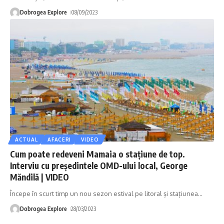
Dobrogea Explore
08/09/2023
ACTUAL
AFACERI
VIDEO
Cum poate redeveni Mamaia o stațiune de top.
Interviu cu președintele OMD-ului local, George
Măndilă | VIDEO
Începe în scurt timp un nou sezon estival pe litoral și stațiunea
…
Dobrogea Explore
28/03/2023