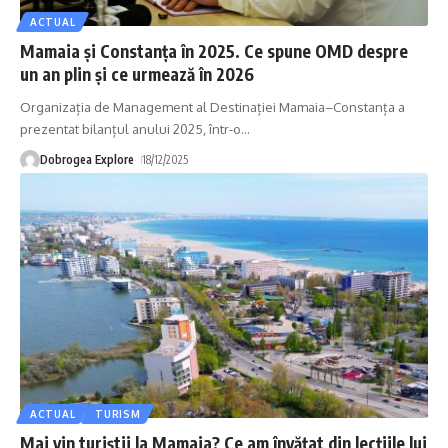
ACTUAL
Mamaia și Constanța în 2025. Ce spune OMD despre
un an plin și ce urmează în 2026
Organizația de Management al Destinației Mamaia–Constanța a
prezentat bilanțul anului 2025, într-o
…
Dobrogea Explore
18/12/2025
ACTUAL
TURISM
Mai vin turiștii la Mamaia? Ce am învățat din lecțiile lui