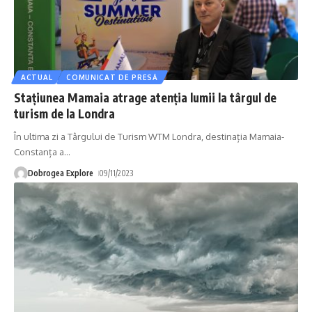
ACTUAL
COMUNICAT DE PRESĂ
Stațiunea Mamaia atrage atenția lumii la târgul de
turism de la Londra
În ultima zi a Târgului de Turism WTM Londra, destinația Mamaia-
Constanța a
…
Dobrogea Explore
09/11/2023