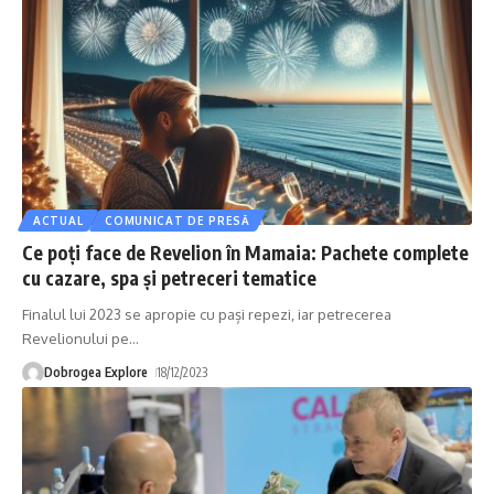
ACTUAL
COMUNICAT DE PRESĂ
Ce poți face de Revelion în Mamaia: Pachete complete
cu cazare, spa și petreceri tematice
Finalul lui 2023 se apropie cu pași repezi, iar petrecerea
Revelionului pe
…
Dobrogea Explore
18/12/2023