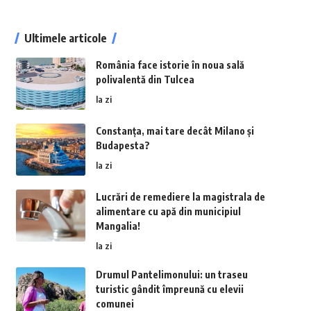
Ultimele articole
România face istorie în noua sală
polivalentă din Tulcea
la zi
Constanța, mai tare decât Milano și
Budapesta?
la zi
Lucrări de remediere la magistrala de
alimentare cu apă din municipiul
Mangalia!
la zi
Drumul Pantelimonului: un traseu
turistic gândit împreună cu elevii
comunei