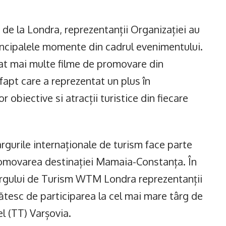
de la Londra, reprezentanții Organizației au
rincipalele momente din cadrul evenimentului.
at mai multe filme de promovare din
fapt care a reprezentat un plus în
 obiective si atracții turistice din fiecare
ârgurile internaționale de turism face parte
romovarea destinației Mamaia-Constanța. În
ârgului de Turism WTM Londra reprezentanții
sc de participarea la cel mai mare târg de
l (TT) Varșovia.