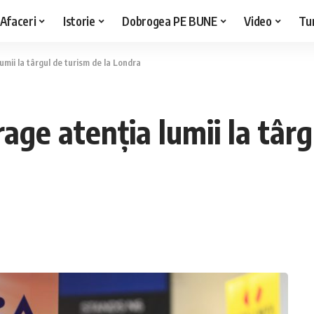
Afaceri
Istorie
Dobrogea PE BUNE
Video
Tu
mii la târgul de turism de la Londra
ge atenția lumii la târg