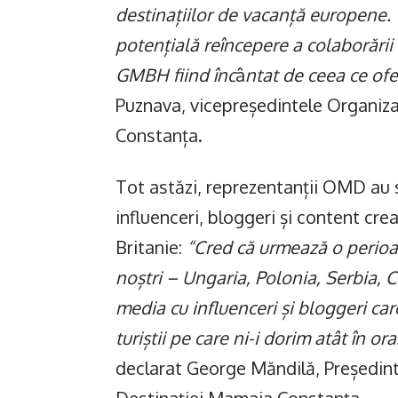
destinațiilor de vacanță europene. 
potențială reîncepere a colaborări
GMBH fiind înc
â
ntat de ceea ce ofe
Puznava, vicepreședintele Organiz
Constanța.
Tot astăzi, reprezentanții OMD au su
influenceri, bloggeri și content cr
Britanie:
“Cred că urmează o perioad
noștri – Ungaria, Polonia, Serbia, C
media cu influenceri și bloggeri car
turiștii pe care ni-i dorim atât în o
declarat George Măndilă, Președin
Destinației Mamaia Constanța.