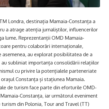
 WTM Londra, destinația Mamaia-Constanța a
 a atrage atenția jurnaliștilor, influencerilor
reaga lume. Reprezentanții OMD Mamaia-
toare pentru colaborări internaționale,
 De asemenea, au explorat posibilitatea de a
au subliniat importanța consolidării relațiilor
mismul cu privire la potențialele parteneriate
n orașul Constanța și stațiunea Mamaia.
nale de turism face parte din eforturile OMD-
i Mamaia-Constanța, iar următorul eveniment
e turism din Polonia, Tour and Travel (TT)