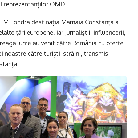
ul reprezentanților OMD.
 WTM Londra destinația Mamaia Constanța a
alte țări europene, iar jurnaliștii, influencerii,
întreaga lume au venit către România cu oferte
noastre către turiștii străini, transmis
stanța.