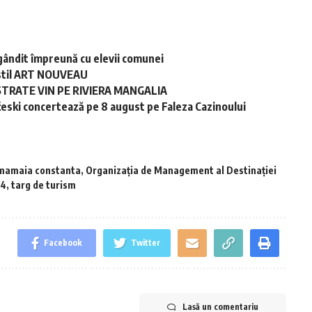
gândit împreună cu elevii comunei
în stil ART NOUVEAU
STRATE VIN PE RIVIERA MANGALIA
ski concertează pe 8 august pe Faleza Cazinoului
mamaia constanta
,
Organizația de Management al Destinației
24
,
targ de turism
Facebook
Twitter
Lasă un comentariu