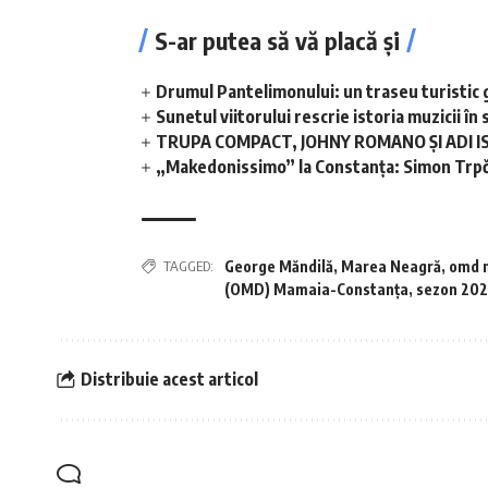
S-ar putea să vă placă și
Drumul Pantelimonului: un traseu turistic 
Sunetul viitorului rescrie istoria muzicii 
TRUPA COMPACT, JOHNY ROMANO ȘI ADI I
„Makedonissimo” la Constanța: Simon Trpče
TAGGED:
George Măndilă
,
Marea Neagră
,
omd 
(OMD) Mamaia-Constanța
,
sezon 20
Distribuie acest articol