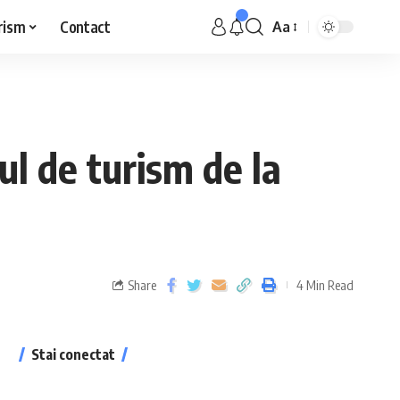
rism
Contact
Aa
ul de turism de la
Share
4 Min Read
Stai conectat