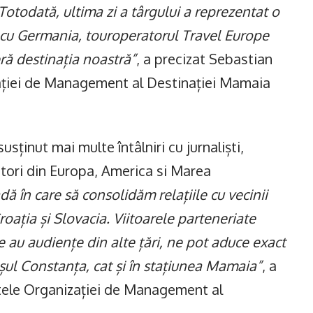
Totodată, ultima zi a târgului a reprezentat o
i cu Germania, touroperatorul Travel Europe
ră destinația noastră”
, a precizat Sebastian
ației de Management al Destinației Mamaia
sținut mai multe întâlniri cu jurnaliști,
eatori din Europa, America si Marea
ă în care să consolidăm relațiile cu vecinii
roația și Slovacia. Viitoarele parteneriate
e au audiențe din alte țări, ne pot aduce exact
rașul Constanța, cat și în stațiunea Mamaia”
, a
tele Organizației de Management al