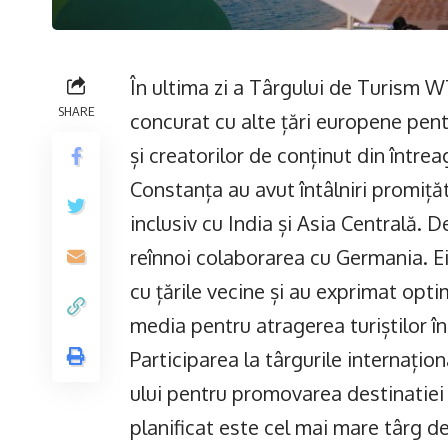
În ultima zi a Târgului de Turism
SHARE
concurat cu alte țări europene pentru
și creatorilor de conținut din înt
Constanța au avut întâlniri promiță
inclusiv cu India și Asia Centrală.
reînnoi colaborarea cu Germania. Ei 
cu țările vecine și au exprimat opti
media pentru atragerea turiștilor î
Participarea la târgurile internațio
ului pentru promovarea destinatie
planificat este cel mai mare târg d