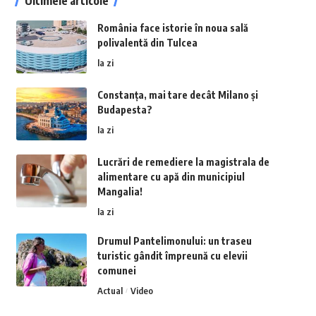
Ultimele articole
România face istorie în noua sală
polivalentă din Tulcea
la zi
Constanța, mai tare decât Milano și
Budapesta?
la zi
Lucrări de remediere la magistrala de
alimentare cu apă din municipiul
Mangalia!
la zi
Drumul Pantelimonului: un traseu
turistic gândit împreună cu elevii
comunei
Actual
Video