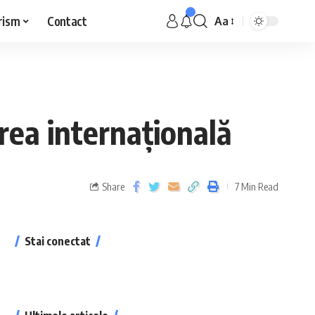
rism
Contact
Aa
rea internațională
Share
7 Min Read
Stai conectat