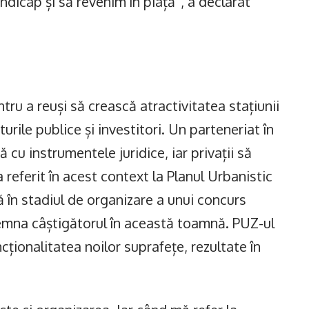
icap și să revenim în piață”, a declarat
u a reuși să crească atractivitatea stațiunii
urile publice și investitori. Un parteneriat în
 cu instrumentele juridice, iar privații să
 referit în acest context la Planul Urbanistic
ă în stadiul de organizare a unui concurs
desemna câștigătorul în această toamnă. PUZ-ul
uncționalitatea noilor suprafețe, rezultate în