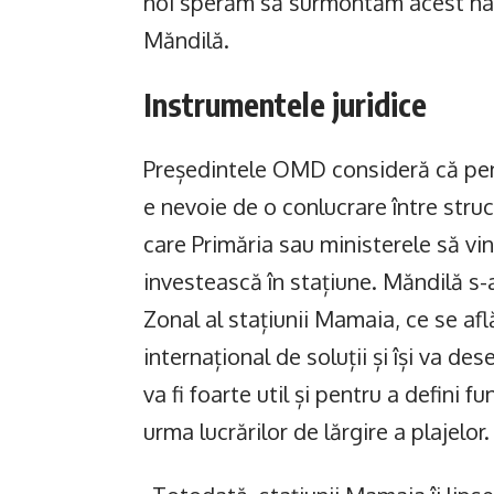
noi sperăm să surmontăm acest hand
Măndilă.
Instrumentele juridice
Președintele OMD consideră că pentr
e nevoie de o conlucrare între struct
care Primăria sau ministerele să vină
investească în stațiune. Măndilă s-a
Zonal al stațiunii Mamaia, ce se afl
internațional de soluții și își va 
va fi foarte util și pentru a defini f
urma lucrărilor de lărgire a plajelor.