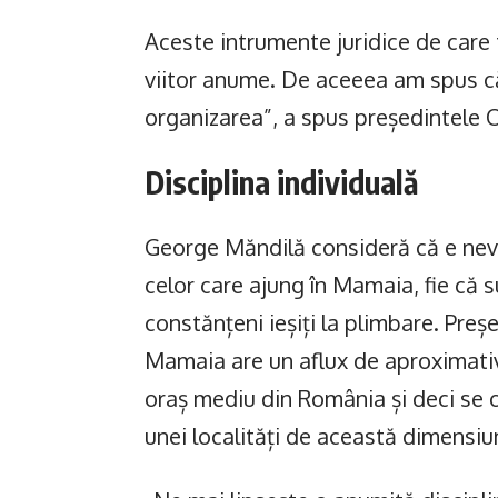
Aceste intrumente juridice de care
viitor anume. De aceeea am spus că
organizarea”, a spus președintel
Disciplina individuală
George Măndilă consideră că e nevoi
celor care ajung în Mamaia, fie că s
constănțeni ieșiți la plimbare. Preș
Mamaia are un aflux de aproximati
oraș mediu din România și deci se 
unei localități de această dimensiu