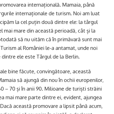
ște promovarea internațională. Mamaia, până
rgurile internaționale de turism. Noi am luat
cipăm la cel puțin două dintre ele: la târgul
el mai mare din această perioadă, cât și la
otodată să nu uităm că în primăvară sunt mai
e Turism al României le-a antamat, unde noi
 dintre ele este Târgul de la Berlin.
ale bine făcute, convingătoare, această
amaia să ajungă din nou în ochii europenilor,
 – 70 și în anii 90. Milioane de turiști străini
ea mai mare parte dintre ei, evident, ajungea
a. Dacă această promovare a lipsit până acum,