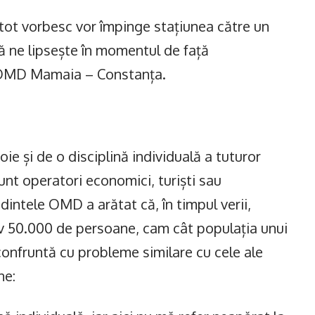
 tot vorbesc vor împinge stațiunea către un
 ne lipsește în momentul de față
e OMD Mamaia – Constanța.
e și de o disciplină individuală a tuturor
unt operatori economici, turiști sau
edintele OMD a arătat că, în timpul verii,
v 50.000 de persoane, cam cât populația unui
confruntă cu probleme similare cu cele ale
ne: