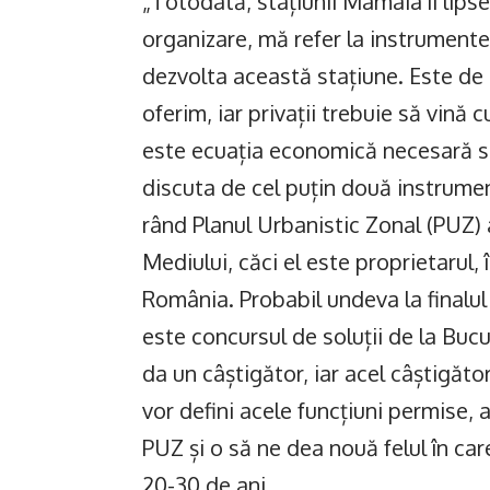
„Totodată, stațiunii Mamaia îi lipse
organizare, mă refer la instrumente
dezvolta această stațiune. Este de d
oferim, iar privații trebuie să vină c
este ecuația economică necesară s
discuta de cel puțin două instrume
rând Planul Urbanistic Zonal (PUZ) al
Mediului, căci el este proprietarul, 
România. Probabil undeva la finalul
este concursul de soluții de la Bucu
da un câștigător, iar acel câștigăt
vor defini acele funcțiuni permise, a
PUZ și o să ne dea nouă felul în ca
20-30 de ani.