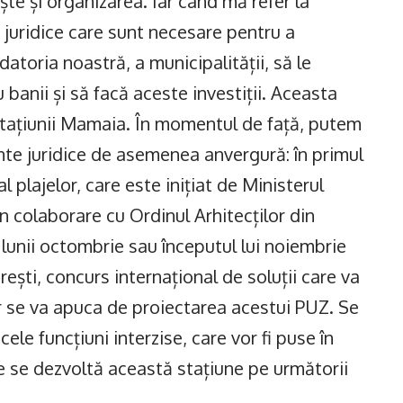
ște și organizarea. Iar când mă refer la
 juridice care sunt necesare pentru a
atoria noastră, a municipalității, să le
u banii și să facă aceste investiții. Aceasta
tațiunii Mamaia. În momentul de față, putem
nte juridice de asemenea anvergură: în primul
 plajelor, care este inițiat de Ministerul
în colaborare cu Ordinul Arhitecților din
 lunii octombrie sau începutul lui noiembrie
rești, concurs internațional de soluții care va
or se va apuca de proiectarea acestui PUZ. Se
cele funcțiuni interzise, care vor fi puse în
re se dezvoltă această stațiune pe următorii