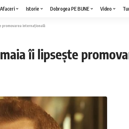
Afaceri
Istorie
Dobrogea PE BUNE
Video
Tu
ște promovarea internațională
maia îi lipsește promova