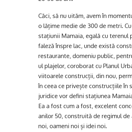
Căci, să nu uităm, avem în momentul
o lățime medie de 300 de metri. Cu 
stațiunii Mamaia, egală cu terenul p
faleză înspre lac, unde există const
restaurante, domeniu public, pentru
ul plajelor, coroborat cu Planul Urb
viitoarele construcții, din nou, perm
în ceea ce privește construcțiile 
juridice vor defini stațiunea Mamaia
Ea a fost cum a fost, excelent conc
anilor 50, construită de regimul de a
noi, oameni noi și idei noi.