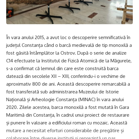
În vara anului 2015, a avut loc o descoperire semnificativă în
județul Constanța când o barcă medievală de tip monoxilă a
fost găsită întâmplător la Ostrov. După o serie de analize
C14 efectuate la Institutul de Fizică Atomică de la Măgurele,
s-a confirmat că lemnul din care este construită barca
datează din secolele XII – XIII, conferindu-i o vechime de
aproximativ 800 de ani. Această descoperire remarcabilă a
fost transferată sub administrarea Muzeului de Istorie
Națională și Arheologie Constanța (MINAC) în vara anului
2020. Zilele acestea, barca monoxilă a fost mutată în Gara
Maritimă din Constanța, în cadrul unui proiect de restaurare
și punere în valoare a edificiului roman cu mozaic. Această
mutare a necesitat eforturi considerabile de pregătire și
colaborare între diverse instituții și reprezintă un pas