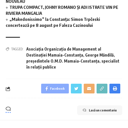
NOUVEAU
TRUPA COMPACT, JOHNY ROMANO ȘI ADI ISTRATE VIN PE
RIVIERA MANGALIA
„Makedonissimo” la Constanța: Simon Trpčeski
concertează pe 8 august pe Faleza Cazinoului
Asociația Organizația de Management al
TAGGED:
Destinației Mamaia-Constanța
,
George Măndilă
,
președintele O.M.D. Mamaia-Constanța
,
specialist
în relații publice
Facebook
Lasă un comentariu