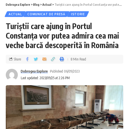
Dobrogea Explore
>
Blog
>
Actual
>
Turiștii care ajung în Portul Constanța vor putea admira cea mai veche barcă descoperită în România
ACTUAL
COMUNICAT DE PRESĂ
ISTORIE
Turiștii care ajung în Portul
Constanța vor putea admira cea mai
veche barcă descoperită în România
Share
8 Min Read
Dobrogea Explore
Published 06/09/2023
Last updated: 2023/09/25 at 2:26 PM