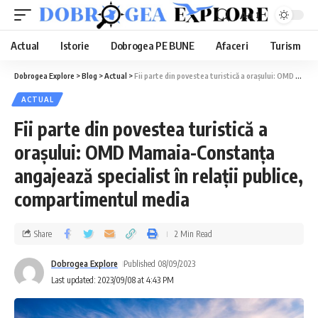
Aa
Actual
Istorie
Dobrogea PE BUNE
Afaceri
Turism
Dobrogea Explore
>
Blog
>
Actual
>
Fii parte din povestea turistică a orașului: OMD Mamaia-Constanța angajează specialist în relații publice, compartimentul media
ACTUAL
Fii parte din povestea turistică a
orașului: OMD Mamaia-Constanța
angajează specialist în relații publice,
compartimentul media
Share
2 Min Read
Dobrogea Explore
Published 08/09/2023
Last updated: 2023/09/08 at 4:43 PM