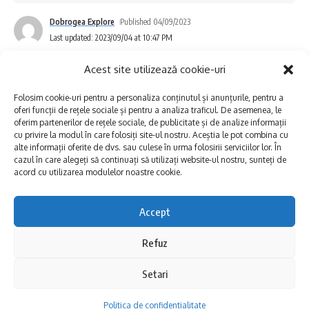
„După un traseu administrativ sinuos, un important artefact
Dobrogea Explore
Published 04/09/2023
medieval, o barcă de tip
Last updated: 2023/09/04 at 10:47 PM
monoxilă, descoperită întâmplător în vara anului 2015 la
Ostrov, jud. Constanța, de un grup de
Acest site utilizează cookie-uri
pescari, a intrat în administrarea Muzeului de Istorie
Folosim cookie-uri pentru a personaliza conținutul și anunțurile, pentru a
Națională și Arheologie Constanța în vara
oferi funcții de rețele sociale și pentru a analiza traficul. De asemenea, le
anului 2020.
oferim partenerilor de rețele sociale, de publicitate și de analize informații
Vechimea lemnului din care este construită barca a fost
cu privire la modul în care folosiți site-ul nostru. Aceștia le pot combina cu
alte informații oferite de dvs. sau culese în urma folosirii serviciilor lor. În
atestată prin analize de C14,
cazul în care alegeți să continuați să utilizați website-ul nostru, sunteți de
realizate la Institutul de Fizică Atomică de la Măgurele,
acord cu utilizarea modulelor noastre cookie.
astfel că datarea bărcii a fost stabilită în
secolele XII – XIII (o vechime de aprox. 800 de ani).
Accept
Obiectul face parte din patrimoniul cultural
național, ca bun de importanță tehnică, fiind în procedură de
Refuz
Pentru prima oară în istorie circuitul mondial
clasare în categoria Tezaur a
profesionist de baschet 3×3, FIBA 3×3 World
patrimoniului cultural național.
Setari
Tour, va ajunge în România. Constanța
Amabarcațiunea are formă albiată și este realizată prin
Politica de confidentialitate
scobirea unui trunchi de arbore, având o