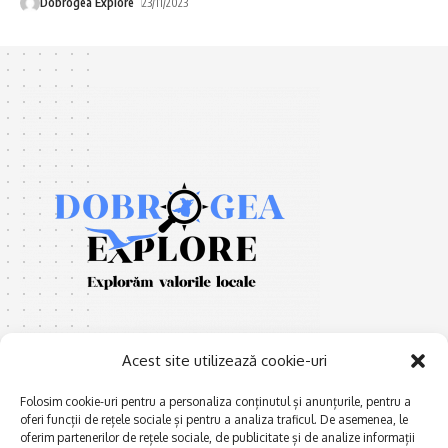
Dobrogea Explore
23/11/2023
Acest site utilizează cookie-uri
Folosim cookie-uri pentru a personaliza conținutul și anunțurile, pentru a
oferi funcții de rețele sociale și pentru a analiza traficul. De asemenea, le
E
Afaceri și meșteșuguri
xplorăm Dobrogea,
oferim partenerilor de rețele sociale, de publicitate și de analize informații