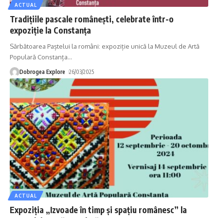
ACTUAL
Tradițiile pascale românești, celebrate într-o
expoziție la Constanța
Sărbătoarea Paștelui la români: expoziție unică la Muzeul de Artă
Populară Constanța
…
Dobrogea Explore
26/03/2025
ACTUAL
Expoziția „Izvoade în timp și spațiu românesc” la