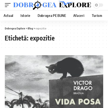
Actual
Istorie
Dobrogea PE BUNE
Afaceri
Turism
Dobrogea Explore
>
Blog
>
expozitie
Etichetă:
expozitie