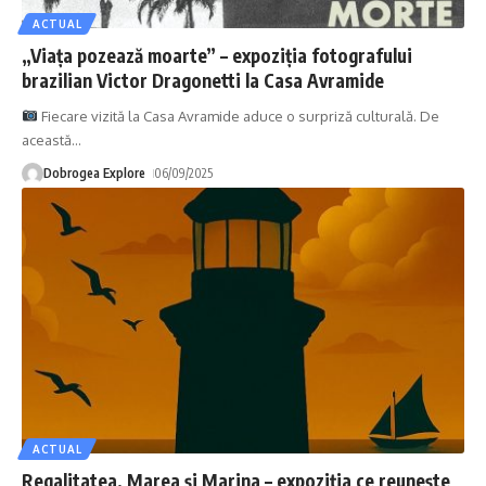
ACTUAL
„Viața pozează moarte” – expoziția fotografului
brazilian Victor Dragonetti la Casa Avramide
Fiecare vizită la Casa Avramide aduce o surpriză culturală. De
această
…
Dobrogea Explore
06/09/2025
ACTUAL
Regalitatea, Marea și Marina – expoziția ce reunește