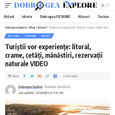
Aa
Actual
Istorie
Dobrogea PE BUNE
Afaceri
Turism
Dobrogea Explore
>
Blog
>
Actual
>
Turiștii vor experiențe: litoral, crame, cetăți, mănăstiri, rezervații naturale VIDEO
ACTUAL
TURISM
VIDEO
Turiștii vor experiențe: litoral,
crame, cetăți, mănăstiri, rezervații
naturale VIDEO
Share
4 Min Read
Dobrogea Explore
Published 24/06/2024
Last updated: 2024/06/24 at 11:22 AM