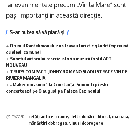
iar evenimentele precum „Vin la Mare” sunt
pași importanți în această direcție.
S-ar putea să vă placă și
Drumul Pantelimonului: un traseu turistic gândit împreună
cu elevii comunei
Sunetul viitorului rescrie istoria muzicii în stil ART
NOUVEAU
TRUPA COMPACT, JOHNY ROMANO ȘI ADI ISTRATE VIN PE
RIVIERA MANGALIA
„Makedonissimo” la Constanța: Simon Trpčeski
concertează pe 8 august pe Faleza Cazinoului
cetăți antice
,
crame
,
delta dunării
,
litoral
,
mamaia
,
TAGGED:
mănăstiri dobrogea
,
vinuri dobrogene