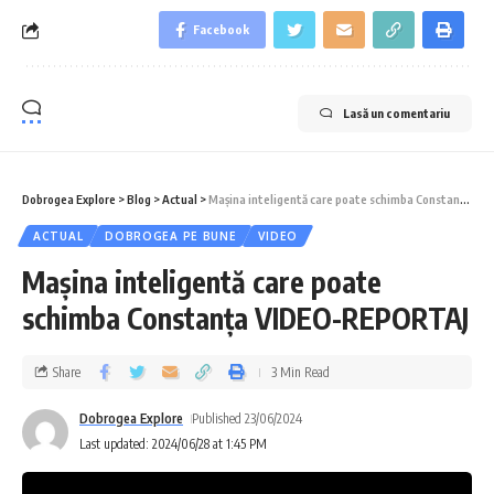
Facebook
Lasă un comentariu
Dobrogea Explore
>
Blog
>
Actual
>
Maşina inteligentă care poate schimba Constanța VIDEO-REPORTAJ
ACTUAL
DOBROGEA PE BUNE
VIDEO
Maşina inteligentă care poate
schimba Constanța VIDEO-REPORTAJ
Share
3 Min Read
Dobrogea Explore
Published 23/06/2024
Last updated: 2024/06/28 at 1:45 PM