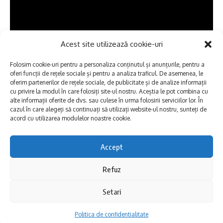
Acest site utilizează cookie-uri
Folosim cookie-uri pentru a personaliza conținutul și anunțurile, pentru a
oferi funcții de rețele sociale și pentru a analiza traficul. De asemenea, le
oferim partenerilor de rețele sociale, de publicitate și de analize informații
cu privire la modul în care folosiți site-ul nostru. Aceștia le pot combina cu
alte informații oferite de dvs. sau culese în urma folosirii serviciilor lor. În
cazul în care alegeți să continuați să utilizați website-ul nostru, sunteți de
acord cu utilizarea modulelor noastre cookie.
Maşina inteligentă care poate schimba
Constanța este rezultatul unui proiect
Accept
inovator ce prinde viață într-o lume din ce în
Refuz
ce mai preocupată de mediu și de eficiența
Setari
transportului urban.
Politica de confidentialitate