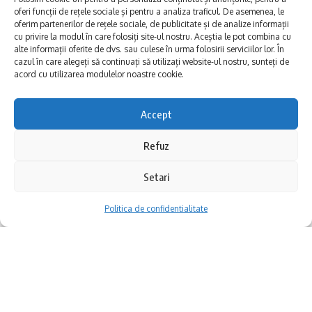
oferi funcții de rețele sociale și pentru a analiza traficul. De asemenea, le
oferim partenerilor de rețele sociale, de publicitate și de analize informații
Mi s-a părut că statul se grăbește să
cu privire la modul în care folosiți site-ul nostru. Aceștia le pot combina cu
alte informații oferite de dvs. sau culese în urma folosirii serviciilor lor. În
încaseze impozitele pe salariile nou create,
cazul în care alegeți să continuați să utilizați website-ul nostru, sunteți de
acord cu utilizarea modulelor noastre cookie.
fără să fie interesat cât vor rezista pe piață
aceste firme. Aveam pentru comparație
Accept
diverse proiecte cu finanțare europeană,
Refuz
unde criteriile de performanță erau legate de
Setari
S-ar putea să vă placă și
cifra de afaceri și nu de numărul de angajați.
Sunetul viitorului rescrie istoria muzicii în stil ART
Politica de confidentialitate
În plus, am avut îndoilei că va funcționa,
NOUVEAU
TRUPA COMPACT, JOHNY ROMANO ȘI ADI ISTRATE VIN PE
gândindu-ne că e doar o măsură electorală.
RIVIERA MANGALIA
„Makedonissimo” la Constanța: Simon Trpčeski
Rezervele mele au fost probabil alimentate și
concertează pe 8 august pe Faleza Cazinoului
Informare Publică: Update ora 13.45 – Se opreste apa in
de neîncrederea în cei care propuseseră
Zona de Nord a orasului Medgidia, miercuri-05 august 2026