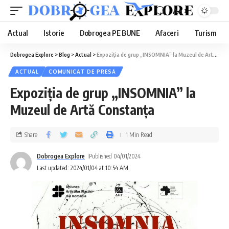
Aa
Actual
Istorie
Dobrogea PE BUNE
Afaceri
Turism
Dobrogea Explore
>
Blog
>
Actual
>
Expoziția de grup „INSOMNIA” la Muzeul de Artă Constanța
ACTUAL
COMUNICAT DE PRESĂ
Expoziția de grup „INSOMNIA” la
Muzeul de Artă Constanța
Share
1 Min Read
Dobrogea Explore
Published 04/01/2024
Last updated: 2024/01/04 at 10:54 AM