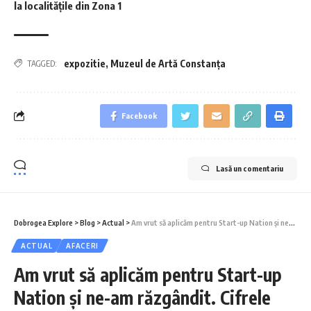
la localitățile din Zona 1
expozitie
,
Muzeul de Artă Constanța
TAGGED:
Facebook
Lasă un comentariu
Dobrogea Explore
>
Blog
>
Actual
>
Am vrut să aplicăm pentru Start-up Nation și ne-am răzgândit. Cifrele care arată că am greșit
ACTUAL
AFACERI
Am vrut să aplicăm pentru Start-up
Nation și ne-am răzgândit. Cifrele