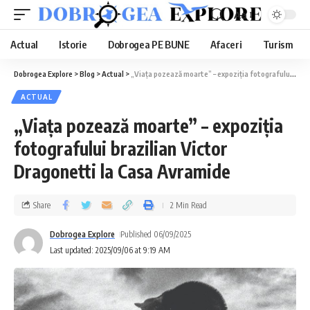
Aa
Actual
Istorie
Dobrogea PE BUNE
Afaceri
Turism
Dobrogea Explore
>
Blog
>
Actual
>
„Viața pozează moarte” – expoziția fotografului brazilian Victor Dragonetti la Casa Avramide
ACTUAL
„Viața pozează moarte” – expoziția
fotografului brazilian Victor
Dragonetti la Casa Avramide
Share
2 Min Read
Dobrogea Explore
Published 06/09/2025
Last updated: 2025/09/06 at 9:19 AM