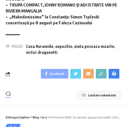
TRUPA COMPACT, JOHNY ROMANO ȘI ADI ISTRATE VIN PE
RIVIERA MANGALIA
„Makedonissimo” la Constanța: Simon Trpčeski
concertează pe 8 august pe Faleza Cazinoului
Casa Avramide
,
expozitie
,
viata pozeaza moarte
,
TAGGED:
victor dragonetti
Facebook
Lasă un comentariu
Dobrogea Explore
>
Blog
>
la zi
>
Informare RAJA: Se oprește apa pe mai multe străzi din municipiul Constanța
LA ZI