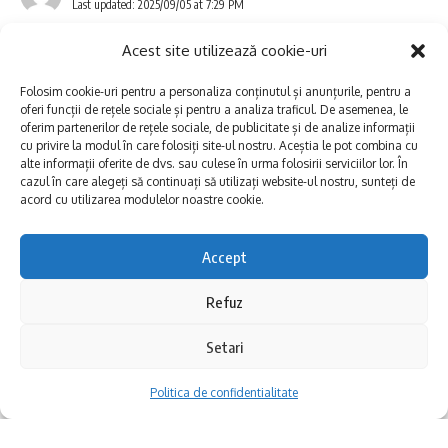
reabilitare a conductelor de aducțiune și
Last updated: 2025/09/05 at 7:29 PM
magistrale, în valoare de aproximativ 76
Acest site utilizează cookie-uri
milioane lei. Proiectul este derulat prin
Folosim cookie-uri pentru a personaliza conținutul și anunțurile, pentru a
Programul Operațional Infrastructură Mare
oferi funcții de rețele sociale și pentru a analiza traficul. De asemenea, le
oferim partenerilor de rețele sociale, de publicitate și de analize informații
(POIM).
cu privire la modul în care folosiți site-ul nostru. Aceștia le pot combina cu
alte informații oferite de dvs. sau culese în urma folosirii serviciilor lor. În
cazul în care alegeți să continuați să utilizați website-ul nostru, sunteți de
Recomandări pentru consumatori
acord cu utilizarea modulelor noastre cookie.
RAJA îi sfătuiește pe constănțeni să își
Accept
asigure rezerve de apă pentru consum și uz
Refuz
Muzeul de Artă Populară Constanța deschide
casnic pe durata întreruperii. Reluarea
între 5 septembrie și 9 noiembrie expoziția
Setari
furnizării se va face treptat, pe măsură ce
temporară „Aromânii – meșteșug și artă”.
sistemul intră în presiune.
Politica de confidentialitate
Evenimentul este realizat cu piese din
patrimoniul propriu și marchează un demers
După finalizarea lucrărilor, apa poate