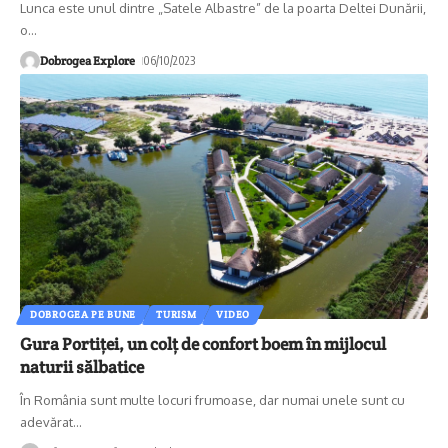
Lunca este unul dintre „Satele Albastre” de la poarta Deltei Dunării,
o
…
Dobrogea Explore
06/10/2023
DOBROGEA PE BUNE
TURISM
VIDEO
Gura Portiței, un colț de confort boem în mijlocul
naturii sălbatice
În România sunt multe locuri frumoase, dar numai unele sunt cu
adevărat
…