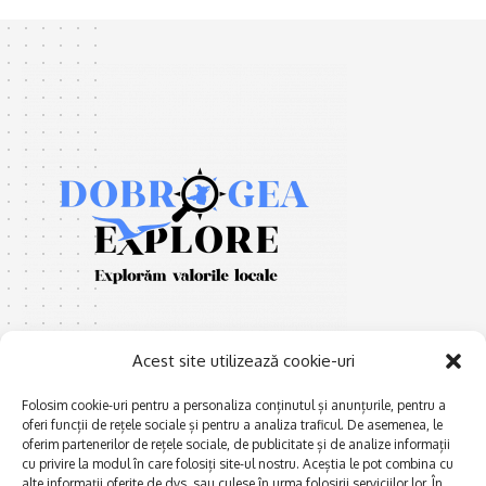
Acest site utilizează cookie-uri
Folosim cookie-uri pentru a personaliza conținutul și anunțurile, pentru a
oferi funcții de rețele sociale și pentru a analiza traficul. De asemenea, le
E
xplorăm Dobrogea,
Afaceri și meșteșuguri
oferim partenerilor de rețele sociale, de publicitate și de analize informații
Explorăm valorile locale:
cu privire la modul în care folosiți site-ul nostru. Aceștia le pot combina cu
Actualitate
Deltă, Litoral, cele mai mari
alte informații oferite de dvs. sau culese în urma folosirii serviciilor lor. În