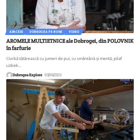
AFACERI
DOBROGEA PE BUNE
VIDEO
AROMELE MULTIETNICE ale Dobrogei, din POLOVNIK
în farfurie
Ciorbă tătărească cu jumeri de pui, cu smântână şi mentă, pilaf
uzbek
…
Dobrogea Explore
03/06/2023