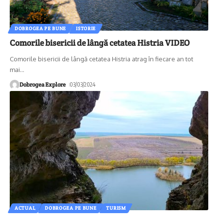
DOBROGEA PE BUNE
ISTORIE
Comorile bisericii de lângă cetatea Histria VIDEO
Comorile bisericii de lângă cetatea Histria atrag în fiecare an tot
mai
…
Dobrogea Explore
03/03/2024
ACTUAL
DOBROGEA PE BUNE
TURISM