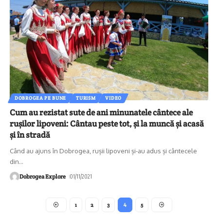
DOBROGEA PE BUNE
TURISM
VIDEO
Cum au rezistat sute de ani minunatele cântece ale
rușilor lipoveni: Cântau peste tot, și la muncă și acasă
și în stradă
Când au ajuns în Dobrogea, rușii lipoveni și-au adus și cântecele
din
…
Dobrogea Explore
01/11/2021
1
2
3
4
5