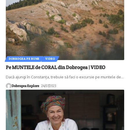
DOBROGEA PE BUNE
VIDEO
Pe MUNTELE de CORAL din Dobrogea | VIDEO
Dacă ajungi în Constanța, trebuie să faci o excursie pe muntele de
…
Dobrogea Explore
24/07/2023