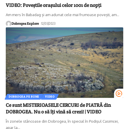
VIDEO: Poveștile orașului celor 1001 de nopți
Am mers în Babadag și am adunat cele mai frumoase povești, am
…
Dobrogea Explore
12/03/2023
DOBROGEA PE BUNE
VIDEO
Ce sunt MISTERIOASELE CERCURI de PIATRĂ din
DOBROGEA. Nu o să îți vină să crezi! | VIDEO
În zonele stâncoase din Dobrogea, în special în Podişul Casimcei,
apar la
…