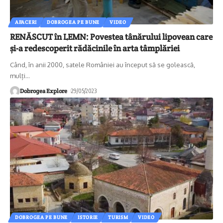
AFACERI
DOBROGEA PE BUNE
VIDEO
RENĂSCUT în LEMN: Povestea tânărului lipovean care
și-a redescoperit rădăcinile în arta tâmplăriei
Când, în anii 2000, satele României au început să se golească,
mulți
…
Dobrogea Explore
29/05/2023
DOBROGEA PE BUNE
ISTORIE
TURISM
VIDEO