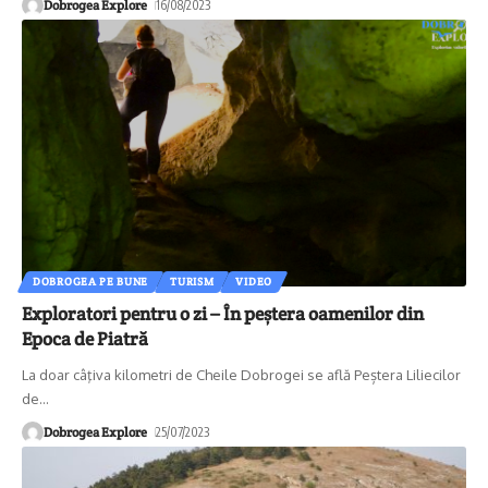
Dobrogea Explore
16/08/2023
DOBROGEA PE BUNE
TURISM
VIDEO
Exploratori pentru o zi – În peștera oamenilor din
Epoca de Piatră
La doar câţiva kilometri de Cheile Dobrogei se află Peștera Liliecilor
de
…
Dobrogea Explore
25/07/2023