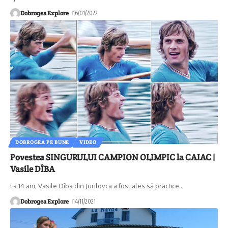
Dobrogea Explore
16/01/2022
DOBROGEA PE BUNE
VIDEO
Povestea SINGURULUI CAMPION OLIMPIC la CAIAC |
Vasile DÎBA
La 14 ani, Vasile Dîba din Jurilovca a fost ales să practice
…
Dobrogea Explore
14/11/2021