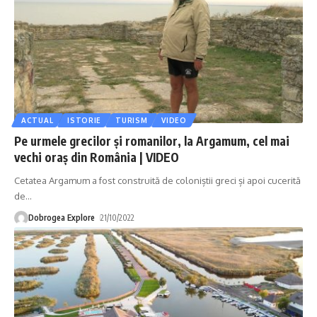
ACTUAL
ISTORIE
TURISM
VIDEO
Pe urmele grecilor și romanilor, la Argamum, cel mai
vechi oraș din România | VIDEO
Cetatea Argamum a fost construită de coloniștii greci și apoi cucerită
de
…
Dobrogea Explore
21/10/2022