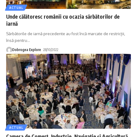
ACTUAL
Unde călătoresc românii cu ocazia sărbătorilor de
iarnă
Sărbătorile de iarnă precedente au fost încă marcate de restricții,
însă pentru
…
Dobrogea Explore
28/10/2022
ACTUAL
Camera de Comerţ, Industrie, Navigație și Agricultură