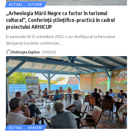
ACTUAL
ISTORIE
„Arheologia Mării Negre ca factor în turismul
cultural”, Conferinţă ştiinţifico-practică în cadrul
proiectului ARHICUP
În perioada 10-12 octombrie 2022, s-au desfășurat la Nessebar
(Bulgaria) lucrările conferinței
…
Dobrogea Explore
21/10/2022
ACTUAL
AFACERI