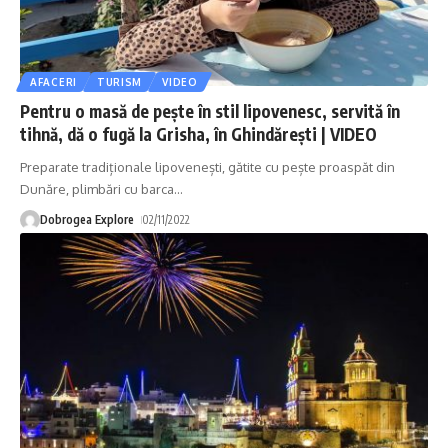
AFACERI
TURISM
VIDEO
Pentru o masă de pește în stil lipovenesc, servită în
tihnă, dă o fugă la Grisha, în Ghindărești | VIDEO
Preparate tradiționale lipovenești, gătite cu pește proaspăt din
Dunăre, plimbări cu barca
…
Dobrogea Explore
02/11/2022