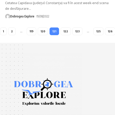
Cetatea Capidava (județul Constanța) va fi în acest week-end scena
de desfășurare
…
Dobrogea Explore
19/08/2022
1
2
…
119
120
121
122
123
…
125
126