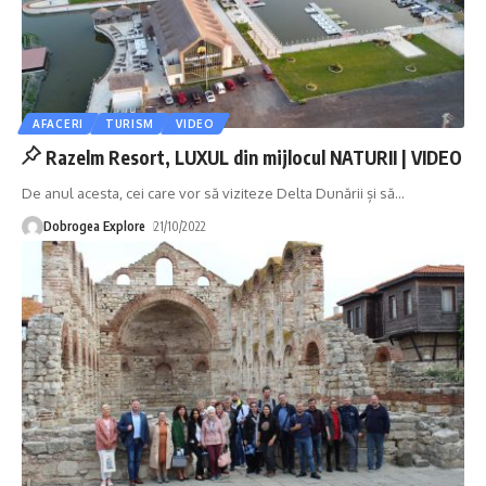
AFACERI
TURISM
VIDEO
Razelm Resort, LUXUL din mijlocul NATURII | VIDEO
De anul acesta, cei care vor să viziteze Delta Dunării și să
…
Dobrogea Explore
21/10/2022