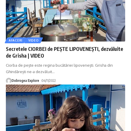
AFACERI
VIDEO
Secretele CIORBEI de PEȘTE LIPOVENEȘTI, dezvăluite
de Grisha | VIDEO
Ciorba de pește este regina bucătăriei lipovenești. Grisha din
Ghindărești ne-a dezvăluit
…
Dobrogea Explore
04/11/2022