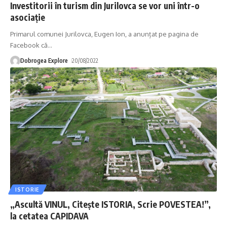
Investitorii în turism din Jurilovca se vor uni într-o
asociație
Primarul comunei Jurilovca, Eugen Ion, a anunțat pe pagina de
Facebook că
…
Dobrogea Explore
20/08/2022
ISTORIE
„Ascultă VINUL, Citește ISTORIA, Scrie POVESTEA!”,
la cetatea CAPIDAVA