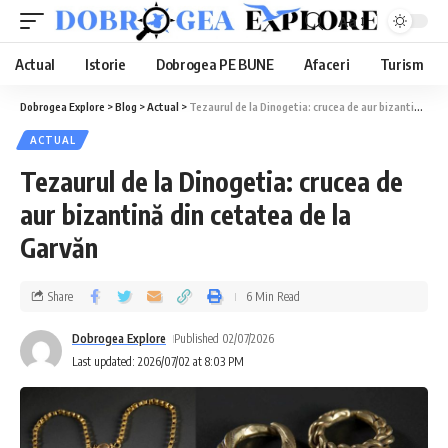
Aa
Actual
Istorie
Dobrogea PE BUNE
Afaceri
Turism
Dobrogea Explore
>
Blog
>
Actual
>
Tezaurul de la Dinogetia: crucea de aur bizantină din cetatea de la Garvăn
ACTUAL
Tezaurul de la Dinogetia: crucea de
aur bizantină din cetatea de la
Garvăn
Share
6 Min Read
Dobrogea Explore
Published 02/07/2026
Last updated: 2026/07/02 at 8:03 PM