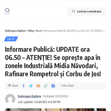
Lasă un comentariu
Dobrogea Explore
>
Blog
>
la zi
>
Informare Publică: UPDATE ora 06.50 – ATENȚIE! Se oprește apa în zonele Industrială Midia Năvodari, Rafinare Rompetrol și Corbu de Jos!
LA ZI
Informare Publică: UPDATE ora
06.50 – ATENȚIE! Se oprește apa în
zonele Industrială Midia Năvodari,
Rafinare Rompetrol și Corbu de Jos!
Share
1 Min Read
Dobrogea Explore
Published 02/07/2026
Last updated: 2026/07/02 at 8:08 PM