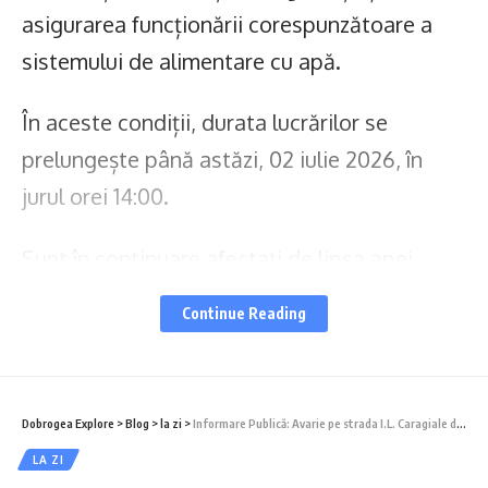
asigurarea funcționării corespunzătoare a
sistemului de alimentare cu apă.
În aceste condiții, durata lucrărilor se
prelungește până astăzi, 02 iulie 2026, în
jurul orei 14:00.
Sunt în continuare afectați de lipsa apei
consumatorii din zona Industrială Midia
Continue Reading
Năvodari, Rafinare Rompetrol și zona Corbu
de Jos (comuna Corbu).
Dobrogea Explore
>
Blog
>
la zi
>
Informare Publică: Avarie pe strada I.L. Caragiale din municipiul Constanța!
La reluarea furnizării, apa poate prezenta
LA ZI
modificări temporare de aspect (turbiditate