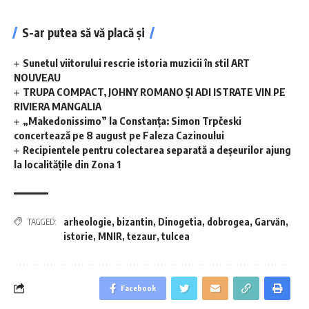
S-ar putea să vă placă și
Sunetul viitorului rescrie istoria muzicii în stil ART
NOUVEAU
TRUPA COMPACT, JOHNY ROMANO ȘI ADI ISTRATE VIN PE
RIVIERA MANGALIA
„Makedonissimo” la Constanța: Simon Trpčeski
concertează pe 8 august pe Faleza Cazinoului
Recipientele pentru colectarea separată a deșeurilor ajung
la localitățile din Zona 1
arheologie
,
bizantin
,
Dinogetia
,
dobrogea
,
Garvăn
,
TAGGED:
istorie
,
MNIR
,
tezaur
,
tulcea
Facebook