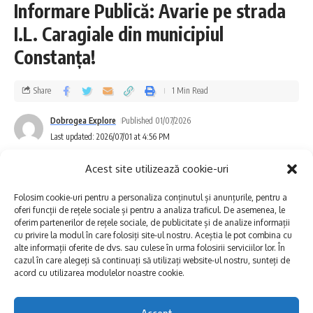
Informare Publică: Avarie pe strada
sau culoare), motiv pentru care recomandăm
I.L. Caragiale din municipiul
utilizarea acesteia doar în scopuri menajere,
Constanța!
până la limpezire.
Share
1 Min Read
Ne cerem scuze pentru disconfortul creat și
vă mulțumim pentru înțelegere.
Dobrogea Explore
Published 01/07/2026
Last updated: 2026/07/01 at 4:56 PM
Biroul de Comunicare RAJA SA
Acest site utilizează cookie-uri
S-ar putea să vă placă și
Folosim cookie-uri pentru a personaliza conținutul și anunțurile, pentru a
oferi funcții de rețele sociale și pentru a analiza traficul. De asemenea, le
oferim partenerilor de rețele sociale, de publicitate și de analize informații
Sunetul viitorului rescrie istoria muzicii în stil ART
cu privire la modul în care folosiți site-ul nostru. Aceștia le pot combina cu
NOUVEAU
alte informații oferite de dvs. sau culese în urma folosirii serviciilor lor. În
TRUPA COMPACT, JOHNY ROMANO ȘI ADI ISTRATE VIN PE
cazul în care alegeți să continuați să utilizați website-ul nostru, sunteți de
acord cu utilizarea modulelor noastre cookie.
RIVIERA MANGALIA
„Makedonissimo” la Constanța: Simon Trpčeski
concertează pe 8 august pe Faleza Cazinoului
Accept