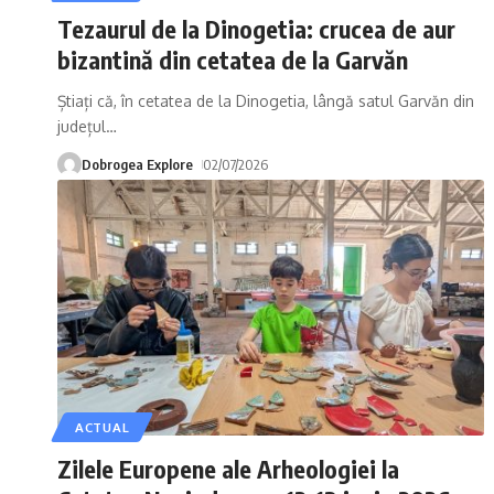
Tezaurul de la Dinogetia: crucea de aur
bizantină din cetatea de la Garvăn
Știați că, în cetatea de la Dinogetia, lângă satul Garvăn din
județul
…
Dobrogea Explore
02/07/2026
ACTUAL
Zilele Europene ale Arheologiei la