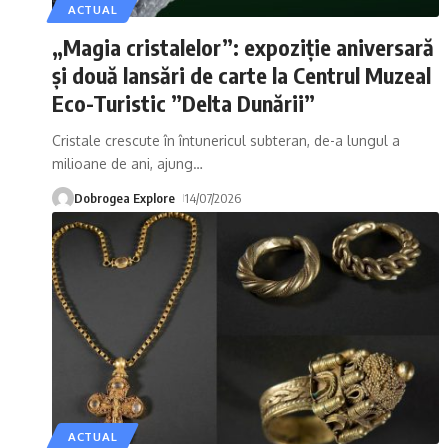
ACTUAL
„Magia cristalelor”: expoziție aniversară
și două lansări de carte la Centrul Muzeal
Eco-Turistic ”Delta Dunării”
Cristale crescute în întunericul subteran, de-a lungul a
milioane de ani, ajung
…
Dobrogea Explore
14/07/2026
ACTUAL