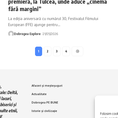
premieră, la Tulcea, unde aduce „cinema
fără margini”
La ediția aniversară cu numărul 30, Festivalul Filmului
European (FFE) ajunge pentru
…
Dobrogea Explore
21/05/2026
1
2
3
4
,
Afaceri și meșteșuguri
ale: Deltă,
Actualitate
 lacuri,
Dobrogea PE BUNE
biserici și
ulte etnii,
Istorie și civilizaţie
Folosim cooki
E