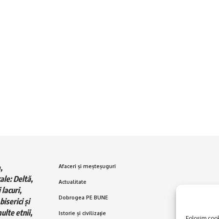
,
Afaceri și meșteșuguri
ale: Deltă,
Actualitate
 lacuri,
Dobrogea PE BUNE
biserici și
ulte etnii,
Istorie și civilizaţie
Folosim cooki