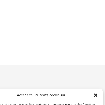
Acest site utilizează cookie-uri
e-uri pentru a personaliza conținutul și anunțurile, pentru a oferi funcții de