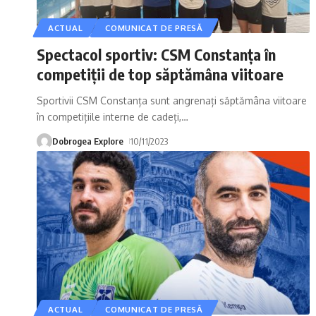
ACTUAL
COMUNICAT DE PRESĂ
Spectacol sportiv: CSM Constanța în
competiții de top săptămâna viitoare
Sportivii CSM Constanța sunt angrenați săptămâna viitoare
în competițiile interne de cadeți,
…
Dobrogea Explore
10/11/2023
ACTUAL
COMUNICAT DE PRESĂ