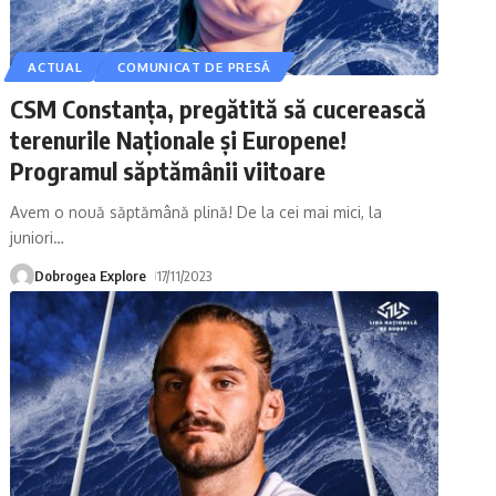
ACTUAL
COMUNICAT DE PRESĂ
CSM Constanța, pregătită să cucerească
terenurile Naționale și Europene!
Programul săptămânii viitoare
Avem o nouă săptămână plină! De la cei mai mici, la
juniori
…
Dobrogea Explore
17/11/2023