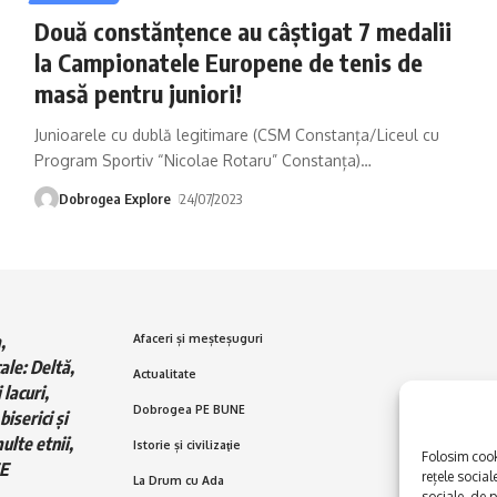
Două constănţence au câștigat 7 medalii
la Campionatele Europene de tenis de
masă pentru juniori!
Junioarele cu dublă legitimare (CSM Constanța/Liceul cu
Program Sportiv “Nicolae Rotaru” Constanța)
…
Dobrogea Explore
24/07/2023
,
Afaceri și meșteșuguri
ale: Deltă,
Actualitate
 lacuri,
Dobrogea PE BUNE
biserici și
ulte etnii,
Istorie și civilizaţie
Folosim cooki
E
rețele social
La Drum cu Ada
sociale, de p