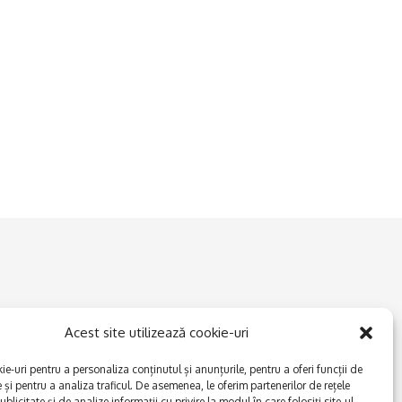
Acest site utilizează cookie-uri
e-uri pentru a personaliza conținutul și anunțurile, pentru a oferi funcții de
e și pentru a analiza traficul. De asemenea, le oferim partenerilor de rețele
ublicitate și de analize informații cu privire la modul în care folosiți site-ul