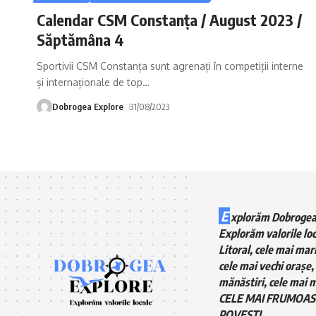
Calendar CSM Constanța / August 2023 /
Săptămâna 4
Sportivii CSM Constanța sunt agrenați în competiții interne
și internaționale de top
…
Dobrogea Explore
31/08/2023
E
xplorăm Dobrogea
Explorăm valorile loc
Litoral, cele mai mari
cele mai vechi orașe, 
mănăstiri, cele mai m
CELE MAI FRUMOAS
POVEȘTI.