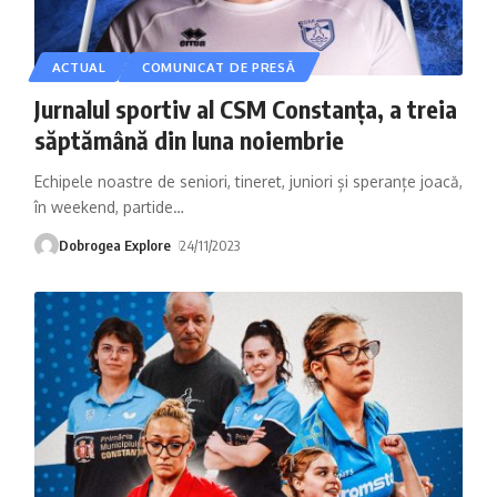
ACTUAL
COMUNICAT DE PRESĂ
Jurnalul sportiv al CSM Constanța, a treia
săptămână din luna noiembrie
Echipele noastre de seniori, tineret, juniori și speranțe joacă,
în weekend, partide
…
Dobrogea Explore
24/11/2023