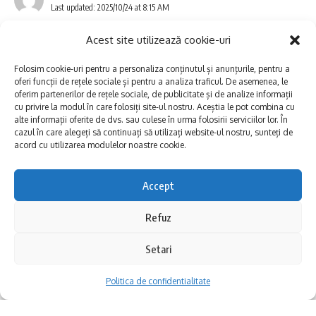
Last updated: 2025/10/24 at 8:15 AM
comentarii sau trimite-ne un mesaj la
dobrogea.explore@gmail.com
. Susținem
Acest site utilizează cookie-uri
performanța și spunem poveștile celor care
Folosim cookie-uri pentru a personaliza conținutul și anunțurile, pentru a
oferi funcții de rețele sociale și pentru a analiza traficul. De asemenea, le
duc mai departe mândria locală!
oferim partenerilor de rețele sociale, de publicitate și de analize informații
cu privire la modul în care folosiți site-ul nostru. Aceștia le pot combina cu
alte informații oferite de dvs. sau culese în urma folosirii serviciilor lor. În
cazul în care alegeți să continuați să utilizați website-ul nostru, sunteți de
S-ar putea să vă placă și
acord cu utilizarea modulelor noastre cookie.
Drumul Pantelimonului: un traseu turistic gândit împreună
Accept
cu elevii comunei
Sunetul viitorului rescrie istoria muzicii în stil ART
Refuz
NOUVEAU
TRUPA COMPACT, JOHNY ROMANO ȘI ADI ISTRATE VIN PE
UPDATE: Update – ora 7.50
RIVIERA MANGALIA
Setari
„Makedonissimo” la Constanța: Simon Trpčeski
concertează pe 8 august pe Faleza Cazinoului
În urma cu puțin timp echipele furnizorului de
Politica de confidentialitate
energie au reușit să pună sub funcțiune linia