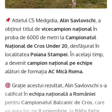
Atletul CS Medgidia,
Alin Savlovschi
, a
obținut titlul de
vicecampion național
în
proba de 6000 de metri la
Campionatul
Național de Cros Under 20
, desfășurat în
localitatea
Poiana Stampei
. În același timp,
a devenit
campion național pe echipe
alături de formația
AC Mică Roma
.
Grație acestui rezultat, Alin Savlovschi s-a
calificat în
echipa națională a României
pentru
Campionatul Balcanic de Cros
, care
va avea loc pe
8 noiembrie
, la
Băile Felix
.