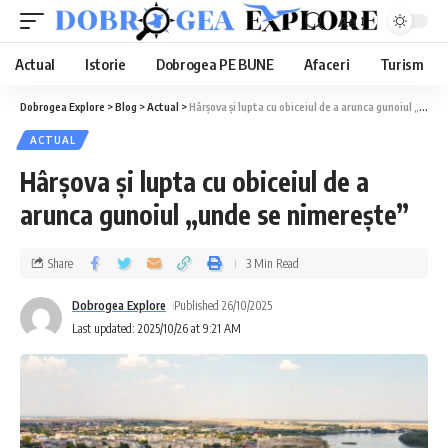
Aa
Actual
Istorie
Dobrogea PE BUNE
Afaceri
Turism
Dobrogea Explore
>
Blog
>
Actual
>
Hârșova și lupta cu obiceiul de a arunca gunoiul „unde se nimerește”
ACTUAL
Hârșova și lupta cu obiceiul de a
arunca gunoiul „unde se nimerește”
Share
3 Min Read
Dobrogea Explore
Published 26/10/2025
Last updated: 2025/10/26 at 9:21 AM