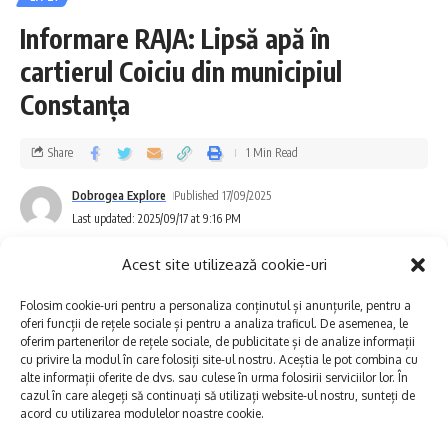
„Reabilitare conducte aducțiune și
Informare RAJA: Lipsă apă în
magistrale, stații de pompare apă uzată SP
cartierul Coiciu din municipiul
E20 și refulări aferente, în Municipiul
Constanța
Constanța”, o investiție de aproximativ 76
milioane lei, finanțată prin Programul
Share
1 Min Read
Operațional Infrastructură Mare (POIM).
Dobrogea Explore
Published 17/09/2025
Last updated: 2025/09/17 at 9:16 PM
RAJA precizează că aceste lucrări au ca scop
modernizarea și dezvoltarea infrastructurii
Acest site utilizează cookie-uri
de alimentare cu apă, reducerea pierderilor
Folosim cookie-uri pentru a personaliza conținutul și anunțurile, pentru a
oferi funcții de rețele sociale și pentru a analiza traficul. De asemenea, le
din rețea, asigurarea unui debit optim și
oferim partenerilor de rețele sociale, de publicitate și de analize informații
cu privire la modul în care folosiți site-ul nostru. Aceștia le pot combina cu
creșterea calității serviciilor, cu impact direct
alte informații oferite de dvs. sau culese în urma folosirii serviciilor lor. În
asupra îmbunătățirii vieții locuitorilor din
cazul în care alegeți să continuați să utilizați website-ul nostru, sunteți de
acord cu utilizarea modulelor noastre cookie.
Constanța.