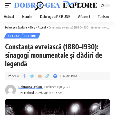
Aa
Actual
Istorie
Dobrogea PE BUNE
Afaceri
Turism
Dobrogea Explore
>
Blog
>
Actual
>
Constanța evreiască (1880–1930): sinagogi monumentale și clădiri de legendă
ACTUAL
ISTORIE
Constanța evreiască (1880–1930):
sinagogi monumentale și clădiri de
legendă
Share
6 Min Read
Dobrogea Explore
Published 18/09/2025
Last updated: 2025/09/18 at 9:16 AM