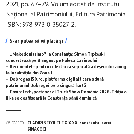
2021, pp. 67–79. Volum editat de Institutul
Național al Patrimoniului, Editura Patrimonia.
ISBN: 978-973-0-35027-2.
S-ar putea să vă placă și
„Makedonissimo” la Constanța: Simon Trpčeski
concertează pe 8 august pe Faleza Cazinoului
Recipientele pentru colectarea separată a deșeurilor ajung
la localitățile din Zona 1
Dobrogea150.ro, platforma digitală care adună
patrimoniul Dobrogei pe o singură hartă
Envirotech, partener al Truck Show România 2026. Ediția a
III-a se desfășoară la Constanța până duminică
CLADIRI SECOLELE XIX XX
,
constanta
,
evrei
,
TAGGED:
SINAGOCI