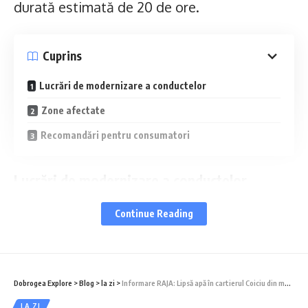
durată estimată de 20 de ore.
Cuprins
Lucrări de modernizare a conductelor
Zone afectate
Recomandări pentru consumatori
Lucrări de modernizare a conductelor
Continue Reading
Oprirea este necesară pentru conectarea
noii conducte de 600 mm diametru la
sistemul centralizat de alimentare cu apă.
Dobrogea Explore
>
Blog
>
la zi
>
Informare RAJA: Lipsă apă în cartierul Coiciu din municipiul Constanța
Lucrările fac parte din contractul CL33 –
LA ZI