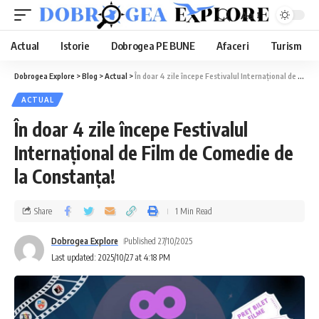
Aa
Actual
Istorie
Dobrogea PE BUNE
Afaceri
Turism
Dobrogea Explore
>
Blog
>
Actual
>
În doar 4 zile începe Festivalul Internațional de Film de Comedie de la Constanța!
ACTUAL
În doar 4 zile începe Festivalul
Internațional de Film de Comedie de
la Constanța!
Share
1 Min Read
Dobrogea Explore
Published 27/10/2025
Last updated: 2025/10/27 at 4:18 PM