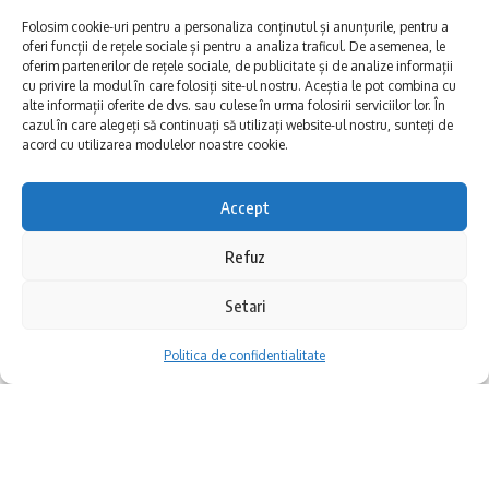
intermediul artelor scenice și al educației
Folosim cookie-uri pentru a personaliza conținutul și anunțurile, pentru a
nonformale. Totul a început la Centrul
oferi funcții de rețele sociale și pentru a analiza traficul. De asemenea, le
oferim partenerilor de rețele sociale, de publicitate și de analize informații
Comunitar Hârșova, unde tinerii au participat
cu privire la modul în care folosiți site-ul nostru. Aceștia le pot combina cu
alte informații oferite de dvs. sau culese în urma folosirii serviciilor lor. În
la cursuri de formare dedicate metodelor
cazul în care alegeți să continuați să utilizați website-ul nostru, sunteți de
acord cu utilizarea modulelor noastre cookie.
creative și teatrului forum, dar și la un curs
de animație socio-educativă.
Accept
Curățenia unui oraș nu ține doar de utilaje
Participanții au descoperit cum improvizația
Refuz
și programe de salubritate, ci de atitudinea
și jocurile teatrale pot deveni modalități
oamenilor care îl locuiesc. În Hârșova,
Setari
eficiente de comunicare și dezvoltare
Primăria atrage atenția asupra unui fenomen
Politica de confidentialitate
personală. Prin exerciții practice, au învățat
care se repetă an de an: abandonarea
cum joaca poate construi legături și
deșeurilor din construcții, a resturilor
încredere între oameni, indiferent de vârstă
vegetale și a obiectelor voluminoase pe
sau statut social.
domeniul public.