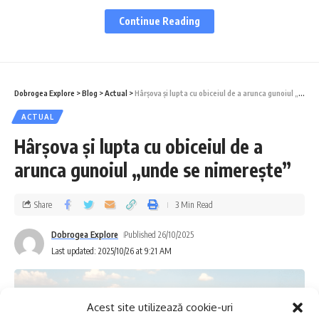
Educație prin teatru și joacă
Continue Reading
O tabără care a adus teatrul în viața reală
Creativitate pentru cei mici
Evenimente finale și rezultate concrete
Dobrogea Explore
>
Blog
>
Actual
>
Hârșova și lupta cu obiceiul de a arunca gunoiul „unde se nimerește”
ACTUAL
Arta ca instrument de schimbare
Hârșova și lupta cu obiceiul de a
O moștenire culturală durabilă
arunca gunoiul „unde se nimerește”
Educație prin teatru și joacă
Share
3 Min Read
Dobrogea Explore
Published 26/10/2025
Proiectul, co-finanțat de Administrația
Last updated: 2025/10/26 at 9:21 AM
Fondului Cultural Național, a avut ca scop
promovarea incluziunii sociale prin
Acest site utilizează cookie-uri