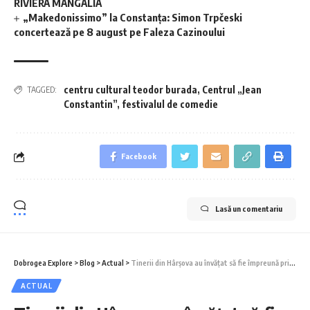
RIVIERA MANGALIA
„Makedonissimo” la Constanța: Simon Trpčeski
concertează pe 8 august pe Faleza Cazinoului
centru cultural teodor burada
,
Centrul „Jean
TAGGED:
Constantin”
,
festivalul de comedie
Facebook
Lasă un comentariu
Dobrogea Explore
>
Blog
>
Actual
>
Tinerii din Hârșova au învățat să fie împreună prin teatru și joacă
ACTUAL