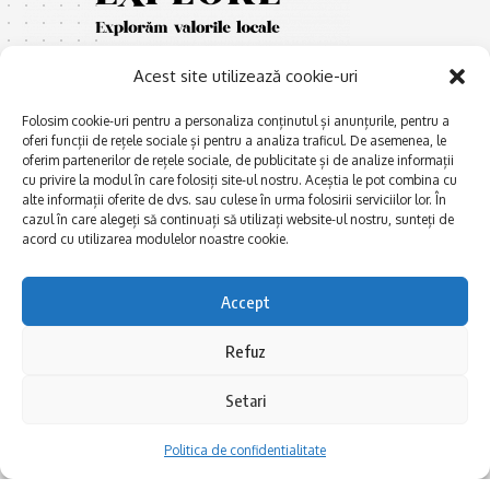
Acest site utilizează cookie-uri
Folosim cookie-uri pentru a personaliza conținutul și anunțurile, pentru a
oferi funcții de rețele sociale și pentru a analiza traficul. De asemenea, le
oferim partenerilor de rețele sociale, de publicitate și de analize informații
cu privire la modul în care folosiți site-ul nostru. Aceștia le pot combina cu
E
Afaceri și meșteșuguri
xplorăm Dobrogea,
alte informații oferite de dvs. sau culese în urma folosirii serviciilor lor. În
Explorăm valorile locale:
cazul în care alegeți să continuați să utilizați website-ul nostru, sunteți de
Actualitate
Deltă, Litoral, cele mai mari
acord cu utilizarea modulelor noastre cookie.
Dobrogea PE BUNE
lacuri, cele mai vechi orașe,
biserici și mănăstiri, cele mai
Istorie și civilizaţie
Accept
multe etnii, CELE MAI
La Drum cu Ada
FRUMOASE POVEȘTI.
Refuz
Haideți în călătorie cu noi!
Politica de confidentialitate
Setari
Follow US
Politica de confidentialitate
Realizat de SMDG.Ro