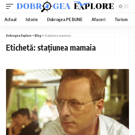
Actual
Istorie
Dobrogea PE BUNE
Afaceri
Turism
Dobrogea Explore
>
Blog
>
staţiunea mamaia
Etichetă:
staţiunea mamaia