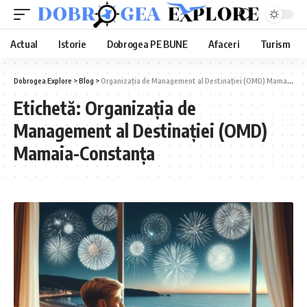
Actual
Istorie
Dobrogea PE BUNE
Afaceri
Turism
Dobrogea Explore
>
Blog
>
Organizația de Management al Destinației (OMD) Mamaia-Constanța
Etichetă:
Organizația de
Management al Destinației (OMD)
Mamaia-Constanța