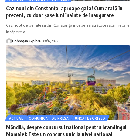
Cazinoul din Constanța, aproape gata! Cum arată în
prezent, cu doar șase luni înainte de inaugurare
Cazinoul de pe faleza din Constanța începe să strălucească! Fiecare
încăpere a
…
Dobrogea Explore
08/12/2023
ACTUAL
COMUNICAT DE PRESĂ
UNCATEGORIZED
Măndilă, despre concursul național pentru brandingul
Mamaiei: Este un concurs unic la nivel național