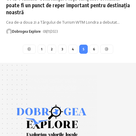
poate fi un punct de reper important pentru destinația
noastră
Cea de-a doua zi a Târgului de Turism WTM Londra a debutat
…
Dobrogea Explore
08/11/2023
1
2
3
4
5
6