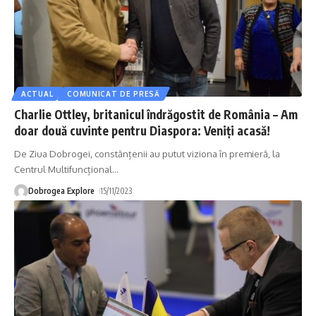
ACTUAL
COMUNICAT DE PRESĂ
Charlie Ottley, britanicul îndrăgostit de România – Am
doar două cuvinte pentru Diaspora: Veniți acasă!
De Ziua Dobrogei, constănțenii au putut viziona în premieră, la
Centrul Multifuncțional
…
Dobrogea Explore
15/11/2023