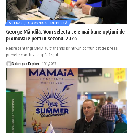
ACTUAL
COMUNICAT DE PRESĂ
George Măndilă: Vom selecta cele mai bune opțiuni de
promovare pentru sezonul 2024
Reprezentanții OMD au transmis printr-un comunicat de presă
primele concluzii după târgul
…
Dobrogea Explore
14/11/2023