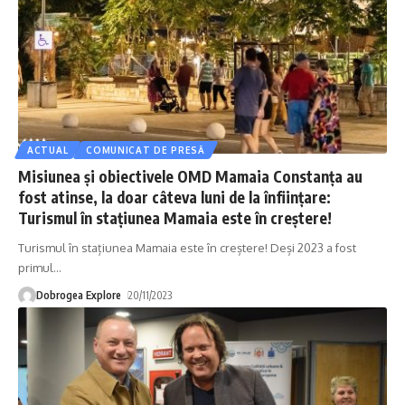
ACTUAL
COMUNICAT DE PRESĂ
Misiunea și obiectivele OMD Mamaia Constanța au
fost atinse, la doar câteva luni de la înființare:
Turismul în stațiunea Mamaia este în creștere!
Turismul în stațiunea Mamaia este în creștere! Deși 2023 a fost
primul
…
Dobrogea Explore
20/11/2023