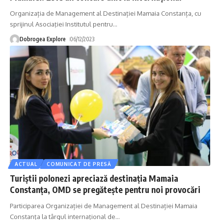
Organizația de Management al Destinației Mamaia Constanța, cu
sprijinul Asociaţiei Institutul pentru
…
Dobrogea Explore
06/12/2023
ACTUAL
COMUNICAT DE PRESĂ
Turiștii polonezi apreciază destinația Mamaia
Constanța, OMD se pregătește pentru noi provocări
Participarea Organizației de Management al Destinației Mamaia
Constanța la târgul internațional de
…