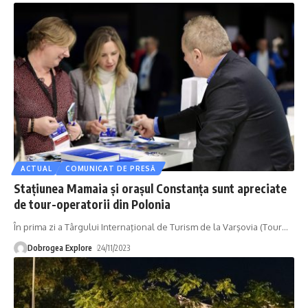
ACTUAL
COMUNICAT DE PRESĂ
Stațiunea Mamaia și orașul Constanța sunt apreciate
de tour-operatorii din Polonia
În prima zi a Târgului Internaţional de Turism de la Varşovia (Tour
…
Dobrogea Explore
24/11/2023