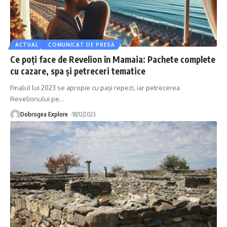
ACTUAL
COMUNICAT DE PRESĂ
Ce poți face de Revelion în Mamaia: Pachete complete
cu cazare, spa și petreceri tematice
Finalul lui 2023 se apropie cu pași repezi, iar petrecerea
Revelionului pe
…
Dobrogea Explore
18/12/2023