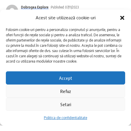
după scăderea apelor Potopului Biblic,
Dobrogea Explore
Published 07/11/2023
Last updated: 2023/11/07 at 8:43 PM
corabia lui Noe s-a oprit în Munții Măcin.
Acest site utilizează cookie-uri
Astfel de povești există în multe locuri din
Folosim cookie-uri pentru a personaliza conținutul și anunțurile, pentru a
oferi funcții de rețele sociale și pentru a analiza traficul. De asemenea, le
lume, însă nicăieri nu găsim o bogăție atât
oferim partenerilor de rețele sociale, de publicitate și de analize informații
cu privire la modul în care folosiți site-ul nostru. Aceștia le pot combina cu
de mare de specii pe unitate de suprafață ca
alte informații oferite de dvs. sau culese în urma folosirii serviciilor lor. În
cazul în care alegeți să continuați să utilizați website-ul nostru, sunteți de
aici. Și nici atâtea stadii de evoluție în
acord cu utilizarea modulelor noastre cookie.
dezvoltarea unor specii, ca și cum Munții
Măcin ar fi un laborator magic, în care Natura
Accept
a făcut diverse experimente.
Refuz
Video și text: Mihai Răzvan ROTARU,
Setari
Viviana ROTARU
Politica de confidentialitate
Stațiunea Mamaia și orașul Constanța vor fi
de astăzi cunoscute tour-operatorilor străini
Arca lui Noe din Munții Măcin (Episodul 1)