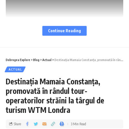
Continue Reading
Dobrogea Explore
>
Blog
>
Actual
>
Destinația Mamaia Constanța, promovată în rândul tour-operatorilor străini la târgul de turism WTM Londra
Al doilea episod al amplului intreviu realizat
ACTUAL
cu directorul Parcului Național Munții
Destinația Mamaia Constanța,
Măcinului, Viorel Roșca, un specialist în tot
promovată în rândul tour-
ceea ce înseamnă aceste locuri și îndrăgostit
operatorilor străini la târgul de
iremediabil de Dobrogea, prezintă bogăția
turism WTM Londra
faunei din Munții Măcin.
Share
3 Min Read
O veche tradiţie din Dobrogea spune că