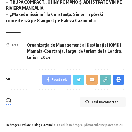
TRUPA COMPACT, JOHNY ROMANO ȘI ADI ISTRATE VIN PE
RIVIERA MANGALIA
„Makedonissimo” la Constanța: Simon Trpčeski
concertează pe 8 august pe Faleza Cazinoului
Organizația de Management al Destinației (OMD)
TAGGED:
Mamaia-Constanța
,
targul de turism de la Londra
,
turism 2024
Facebook
Lasă un comentariu
Dobrogea Explore
>
Blog
>
Actual
>
„La voi în Dobrogea, pământul este parcă dat cu unt”. Arca lui Noe din Munții Măcin (Episodul 2)