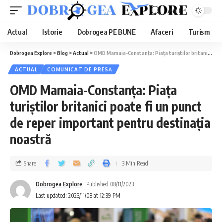
Aa
Actual
Istorie
Dobrogea PE BUNE
Afaceri
Turism
Dobrogea Explore
>
Blog
>
Actual
>
OMD Mamaia-Constanța: Piața turiștilor britanici poate fi un punct de reper important pentru destinația noastră
ACTUAL
COMUNICAT DE PRESĂ
OMD Mamaia-Constanța: Piața
turiștilor britanici poate fi un punct
de reper important pentru destinația
noastră
Share
3 Min Read
Dobrogea Explore
Published 08/11/2023
Last updated: 2023/11/08 at 12:39 PM