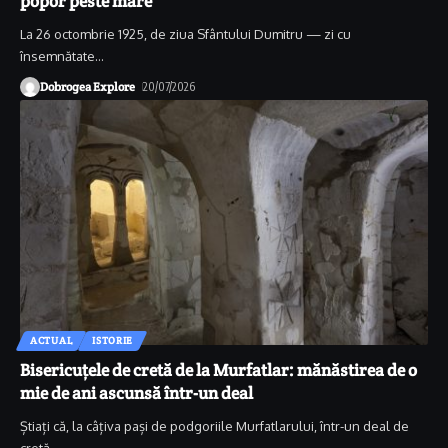
popor peste mare
La 26 octombrie 1925, de ziua Sfântului Dumitru — zi cu
însemnătate
…
Dobrogea Explore
20/07/2026
ACTUAL
ISTORIE
Bisericuțele de cretă de la Murfatlar: mănăstirea de o
mie de ani ascunsă într-un deal
Știați că, la câțiva pași de podgoriile Murfatlarului, într-un deal de
cretă
…