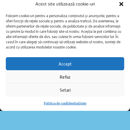
Acest site utilizează cookie-uri
Folosim cookie-uri pentru a personaliza conținutul și anunțurile, pentru a
oferi funcții de rețele sociale și pentru a analiza traficul. De asemenea, le
oferim partenerilor de rețele sociale, de publicitate și de analize informații
cu privire la modul în care folosiți site-ul nostru. Aceștia le pot combina cu
alte informații oferite de dvs. sau culese în urma folosirii serviciilor lor. În
cazul în care alegeți să continuați să utilizați website-ul nostru, sunteți de
acord cu utilizarea modulelor noastre cookie.
Accept
ACTUAL
ETNII
Refuz
Ucrainenii din nordul Dobrogei, ambasadori ai
tradiției la ASTRA Multicultural 2026
Setari
Sunt tradiții care nu se învață din cărți, ci se trăiesc: o
…
Dobrogea Explore
21/07/2026
Politica de confidentialitate