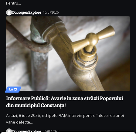
Pentru
…
Dobrogea Explore
16/07/2026
LA ZI
Informare Publică: Avarie în zona străzii Poporului
din municipiul Constanța!
Astăzi, 8 iulie 2026, echipele RAJA intervin pentru înlocuirea unei
vane defecte
…
Dobrogea Explore
08/07/2026