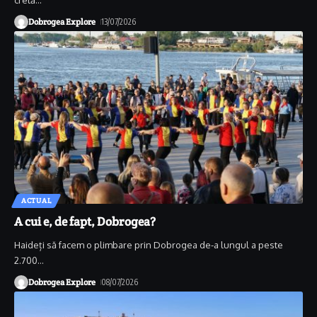
Dobrogea Explore
13/07/2026
ACTUAL
A cui e, de fapt, Dobrogea?
Haideți să facem o plimbare prin Dobrogea de-a lungul a peste
2.700
…
Dobrogea Explore
08/07/2026