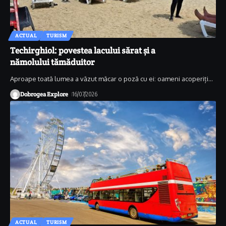
ACTUAL
TURISM
Techirghiol: povestea lacului sărat și a
nămolului tămăduitor
Aproape toată lumea a văzut măcar o poză cu ei: oameni acoperiți
…
Dobrogea Explore
16/07/2026
ACTUAL
TURISM