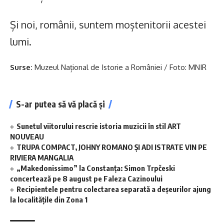
Și noi, românii, suntem moștenitorii acestei
lumi.
Surse:
Muzeul Național de Istorie a României / Foto: MNIR
S-ar putea să vă placă și
Sunetul viitorului rescrie istoria muzicii în stil ART
NOUVEAU
TRUPA COMPACT, JOHNY ROMANO ȘI ADI ISTRATE VIN PE
RIVIERA MANGALIA
„Makedonissimo” la Constanța: Simon Trpčeski
concertează pe 8 august pe Faleza Cazinoului
Recipientele pentru colectarea separată a deșeurilor ajung
la localitățile din Zona 1