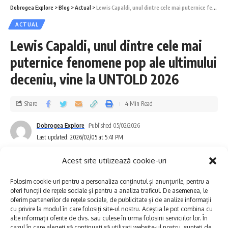
Dobrogea Explore
>
Blog
>
Actual
>
Lewis Capaldi, unul dintre cele mai puternice fenomene pop ale ultimului deceniu, vine la UNTOLD 2026
În acord cu tema stabilită de Organizația
ACTUAL
Națiunilor Unite pentru anul 2026 – „
Unde
Lewis Capaldi, unul dintre cele mai
puternice fenomene pop ale ultimului
curge apa, crește egalitatea
”, tema
deceniu, vine la UNTOLD 2026
concursului din acest an este „
Apa pentru
toți
”, urmărind să încurajeze exprimarea
Share
4 Min Read
creativă și implicarea tinerilor în promovarea
Dobrogea Explore
Published 05/02/2026
unui mesaj responsabil legat de rolul
Last updated: 2026/02/05 at 5:41 PM
esențial al apei în viață, comunitate și
Acest site utilizează cookie-uri
societate.
Folosim cookie-uri pentru a personaliza conținutul și anunțurile, pentru a
Detalii privind lansarea concursului,
oferi funcții de rețele sociale și pentru a analiza traficul. De asemenea, le
oferim partenerilor de rețele sociale, de publicitate și de analize informații
calendarul de desfășurare și premiile puse în
cu privire la modul în care folosiți site-ul nostru. Aceștia le pot combina cu
alte informații oferite de dvs. sau culese în urma folosirii serviciilor lor. În
joc vor fi comunicate în perioada următoare,
cazul în care alegeți să continuați să utilizați website-ul nostru, sunteți de