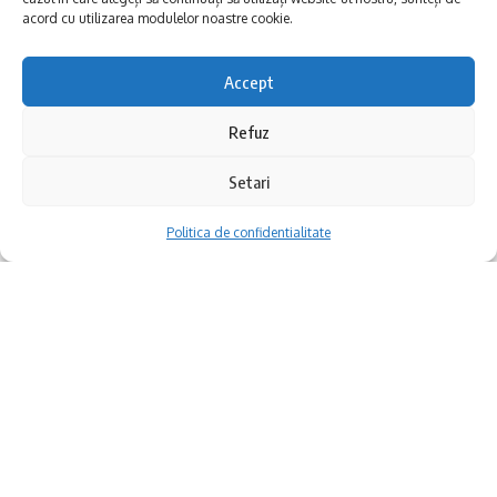
acord cu utilizarea modulelor noastre cookie.
pe site-ul
www.rajac.ro
și pe pagina de
Facebook RAJA S.A.
Accept
Refuz
S-ar putea să vă placă și
Setari
Sunetul viitorului rescrie istoria muzicii în stil ART
NOUVEAU
TRUPA COMPACT, JOHNY ROMANO ȘI ADI ISTRATE VIN PE
Politica de confidentialitate
RIVIERA MANGALIA
„Makedonissimo” la Constanța: Simon Trpčeski
concertează pe 8 august pe Faleza Cazinoului
Informare Publică: Update ora 13.45 – Se opreste apa in
Zona de Nord a orasului Medgidia, miercuri-05 august 2026
concurs
,
raja
TAGGED:
Lewis Capaldi
, unul dintre cele mai