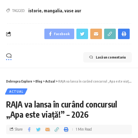
istorie
,
mangalia
,
vase aur
TAGGED:
Facebook
Lasă un comentariu
Dobrogea Explore
>
Blog
>
Actual
>
RAJA va lansa în curând concursul „Apa este viață!” – 2026
ACTUAL
RAJA va lansa în curând concursul
„Apa este viață!” – 2026
Share
1 Min Read