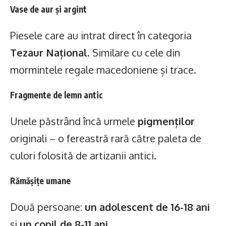
Vase de aur și argint
Piesele care au intrat direct în categoria
Tezaur Național
. Similare cu cele din
mormintele regale macedoniene și trace.
Fragmente de lemn antic
Unele păstrând încă urmele
pigmenților
originali – o fereastră rară către paleta de
culori folosită de artizanii antici.
Rămășițe umane
Două persoane:
un adolescent de 16-18 ani
și
un copil de 8-11 ani
.