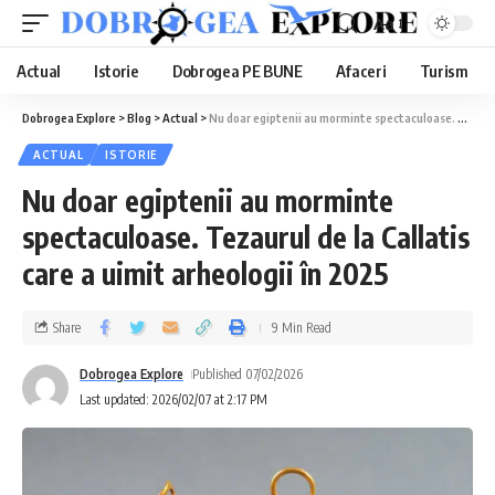
Aa
Actual
Istorie
Dobrogea PE BUNE
Afaceri
Turism
Dobrogea Explore
>
Blog
>
Actual
>
Nu doar egiptenii au morminte spectaculoase. Tezaurul de la Callatis care a uimit arheologii în 2025
ACTUAL
ISTORIE
Nu doar egiptenii au morminte
spectaculoase. Tezaurul de la Callatis
care a uimit arheologii în 2025
Share
9 Min Read
Dobrogea Explore
Published 07/02/2026
Last updated: 2026/02/07 at 2:17 PM