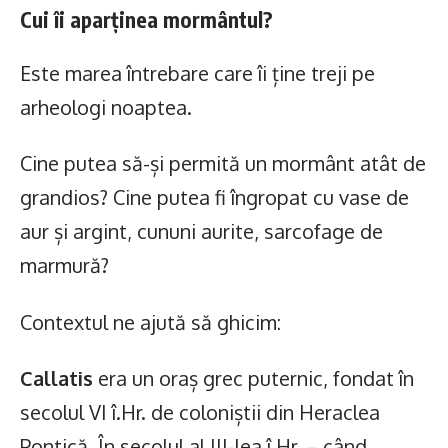
Cui îi aparținea mormântul?
Este marea întrebare care îi ține treji pe
arheologi noaptea.
Cine putea să-și permită un mormânt atât de
grandios? Cine putea fi îngropat cu vase de
aur și argint, cununi aurite, sarcofage de
marmură?
Contextul ne ajută să ghicim:
Callatis
era un oraș grec puternic, fondat în
secolul VI î.Hr. de coloniștii din Heraclea
Pontică. În secolul al III-lea î.Hr. – când