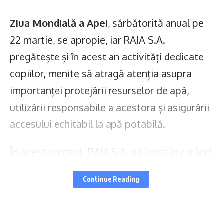
Ziua Mondială a Apei
, sărbătorită anual pe
22 martie, se apropie, iar RAJA S.A.
pregătește și în acest an activități dedicate
copiilor, menite să atragă atenția asupra
importanței protejării resurselor de apă,
utilizării responsabile a acestora și asigurării
accesului echitabil la apă potabilă.
În acest context, RAJA S.A. va lansa în curând
Concursul de pictură și desen „
Apa este
Continue Reading
viața
!”, adresat copiilor din județul
Constanța, cu vârste cuprinse între 7 și 16
ani.