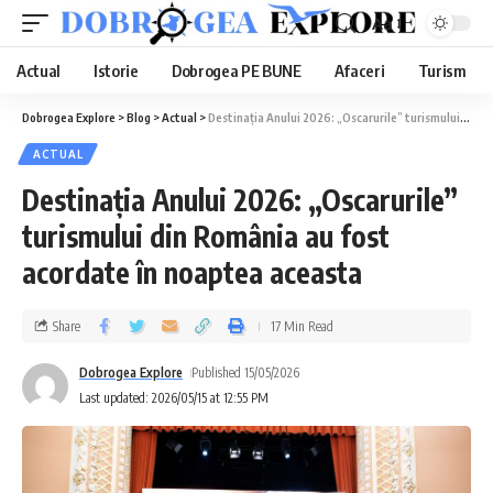
Aa
Actual
Istorie
Dobrogea PE BUNE
Afaceri
Turism
Dobrogea Explore
>
Blog
>
Actual
>
Destinația Anului 2026: „Oscarurile” turismului din România au fost acordate în noaptea aceasta
ACTUAL
Destinația Anului 2026: „Oscarurile”
turismului din România au fost
acordate în noaptea aceasta
Share
17 Min Read
Dobrogea Explore
Published 15/05/2026
Last updated: 2026/05/15 at 12:55 PM