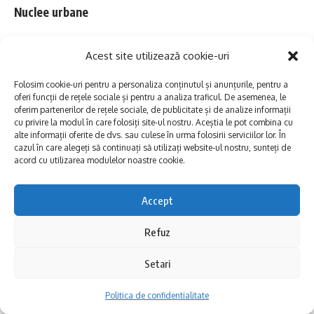
Nuclee urbane
Piețele istorice, falezele și spațiile publice
Acest site utilizează cookie-uri
care dau identitate orașelor au fost premiate
Folosim cookie-uri pentru a personaliza conținutul și anunțurile, pentru a
în categoria „Nuclee urbane”.
Piața Mare din
oferi funcții de rețele sociale și pentru a analiza traficul. De asemenea, le
oferim partenerilor de rețele sociale, de publicitate și de analize informații
Sibiu
a obținut Locul 1, urmată de
Piața
cu privire la modul în care folosiți site-ul nostru. Aceștia le pot combina cu
alte informații oferite de dvs. sau culese în urma folosirii serviciilor lor. În
Sfatului din Brașov
și de
Faleza Cazino &
cazul în care alegeți să continuați să utilizați website-ul nostru, sunteți de
acord cu utilizarea modulelor noastre cookie.
Port Turistic Tomis din Constanța
— spații
urbane care au devenit, în timp, atracții
Accept
turistice în sine și puncte centrale ale vieții
Refuz
comunitare.
Setari
Locul 1: Piața Mare Sibiu
Politica de confidentialitate
Locul 2: Piața Sfatului Brașov