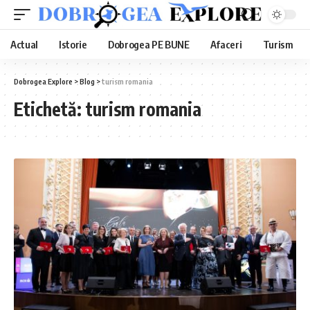
Actual
Istorie
Dobrogea PE BUNE
Afaceri
Turism
Dobrogea Explore
>
Blog
>
turism romania
Etichetă:
turism romania