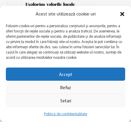
Acest site utilizează cookie-uri
Folosim cookie-uri pentru a personaliza conținutul și anunțurile, pentru a
oferi funcții de rețele sociale și pentru a analiza traficul. De asemenea, le
oferim partenerilor de rețele sociale, de publicitate și de analize informații
cu privire la modul în care folosiți site-ul nostru. Aceștia le pot combina cu
E
alte informații oferite de dvs. sau culese în urma folosirii serviciilor lor. În
Afaceri și meșteșuguri
xplorăm Dobrogea,
cazul în care alegeți să continuați să utilizați website-ul nostru, sunteți de
Explorăm valorile locale:
Actualitate
acord cu utilizarea modulelor noastre cookie.
Deltă, Litoral, cele mai mari
Dobrogea PE BUNE
lacuri, cele mai vechi orașe,
biserici și mănăstiri, cele mai
Istorie și civilizaţie
Accept
multe etnii, CELE MAI
La Drum cu Ada
FRUMOASE POVEȘTI.
Refuz
Haideți în călătorie cu noi!
Politica de confidentialitate
Setari
Follow US
Politica de confidentialitate
Realizat de SMDG.Ro