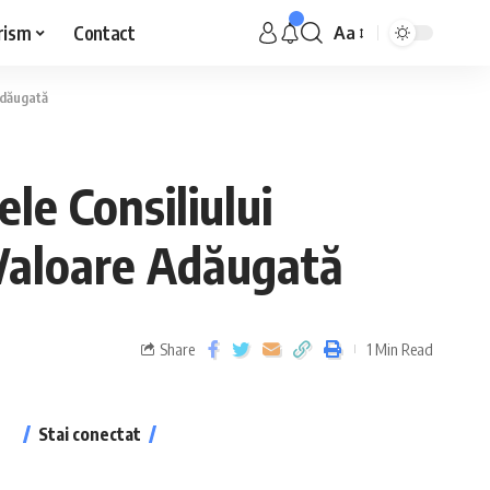
rism
Contact
Aa
 Adăugată
ele Consiliului
 Valoare Adăugată
Share
1 Min Read
Stai conectat