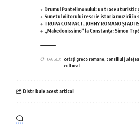
Drumul Pantelimonului: un traseu turistic 
Sunetul viitorului rescrie istoria muzicii 
TRUPA COMPACT, JOHNY ROMANO ȘI ADI I
„Makedonissimo” la Constanța: Simon Trpče
TAGGED:
cetăți greco romane
,
consiliul județe
cultural
Distribuie acest articol