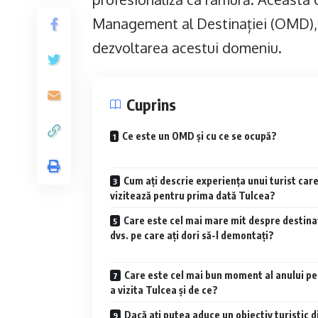
Management al Destinației (OMD), st
dezvoltarea acestui domeniu.
Cuprins
Ce este un OMD şi cu ce se ocupă?
Cum ați descrie experiența unui turist car
vizitează pentru prima dată Tulcea?
Care este cel mai mare mit despre destina
dvs. pe care ați dori să-l demontați?
Care este cel mai bun moment al anului p
a vizita Tulcea și de ce?
Dacă ați putea aduce un obiectiv turistic d