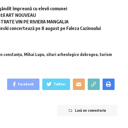
gândit împreună cu elevii comunei
în stil ART NOUVEAU
STRATE VIN PE RIVIERA MANGALIA
ski concertează pe 8 august pe Faleza Cazinoului
an constanța
,
Mihai Lupu
,
situri arheologice dobrogea
,
turism
Facebook
Twitter
Lasă un comentariu