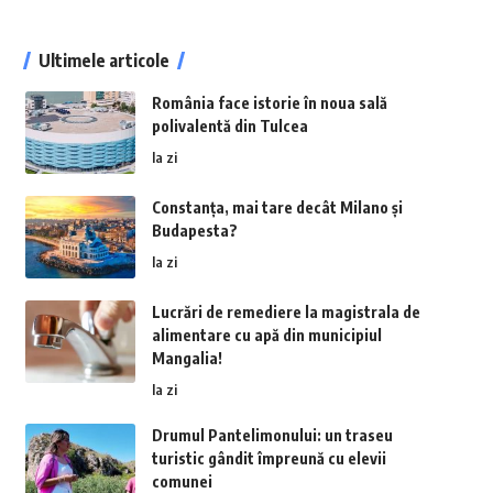
Ultimele articole
România face istorie în noua sală
polivalentă din Tulcea
la zi
Constanța, mai tare decât Milano și
Budapesta?
la zi
Lucrări de remediere la magistrala de
alimentare cu apă din municipiul
Mangalia!
la zi
Drumul Pantelimonului: un traseu
turistic gândit împreună cu elevii
comunei