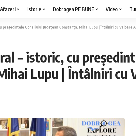
Afaceri
Istorie
Dobrogea PE BUNE
Video
Tu
 cu președintele Consiliului Județean Constanța, Mihai Lupu | Întâlniri cu Valoare
al – istoric, cu președint
ihai Lupu | Întâlniri cu