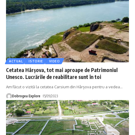
ACTUAL
ISTORIE
VIDEO
Cetatea Hârșova, tot mai aproape de Patrimoniul
Unesco. Lucrările de reabilitare sunt în toi
Am făcut o vizită la cetatea Carsium din Hârșova pentru a vedea
…
Dobrogea Explore
15/09/2023