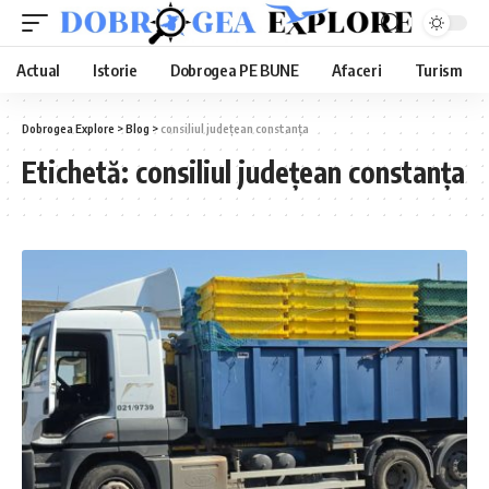
Actual
Istorie
Dobrogea PE BUNE
Afaceri
Turism
Dobrogea Explore
>
Blog
>
consiliul județean constanța
Etichetă:
consiliul județean constanța