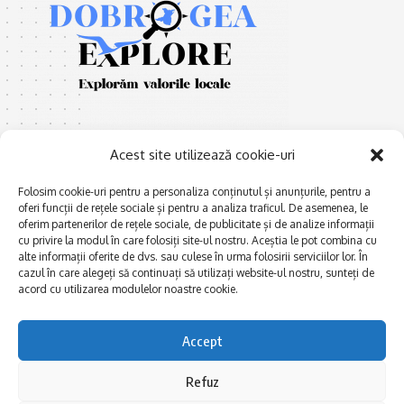
Acest site utilizează cookie-uri
Folosim cookie-uri pentru a personaliza conținutul și anunțurile, pentru a
oferi funcții de rețele sociale și pentru a analiza traficul. De asemenea, le
E
Afaceri și meșteșuguri
xplorăm Dobrogea,
oferim partenerilor de rețele sociale, de publicitate și de analize informații
Explorăm valorile locale:
cu privire la modul în care folosiți site-ul nostru. Aceștia le pot combina cu
Actualitate
Deltă, Litoral, cele mai mari
alte informații oferite de dvs. sau culese în urma folosirii serviciilor lor. În
Dobrogea PE BUNE
cazul în care alegeți să continuați să utilizați website-ul nostru, sunteți de
lacuri, cele mai vechi orașe,
acord cu utilizarea modulelor noastre cookie.
biserici și mănăstiri, cele mai
Istorie și civilizaţie
multe etnii, CELE MAI
La Drum cu Ada
FRUMOASE POVEȘTI.
Accept
Haideți în călătorie cu noi!
Politica de confidentialitate
Refuz