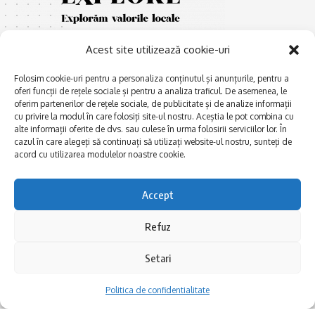
Acest site utilizează cookie-uri
Folosim cookie-uri pentru a personaliza conținutul și anunțurile, pentru a
oferi funcții de rețele sociale și pentru a analiza traficul. De asemenea, le
oferim partenerilor de rețele sociale, de publicitate și de analize informații
cu privire la modul în care folosiți site-ul nostru. Aceștia le pot combina cu
E
Afaceri și meșteșuguri
xplorăm Dobrogea,
alte informații oferite de dvs. sau culese în urma folosirii serviciilor lor. În
Explorăm valorile locale:
Actualitate
cazul în care alegeți să continuați să utilizați website-ul nostru, sunteți de
Deltă, Litoral, cele mai mari
acord cu utilizarea modulelor noastre cookie.
Dobrogea PE BUNE
lacuri, cele mai vechi orașe,
biserici și mănăstiri, cele mai
Istorie și civilizaţie
Accept
multe etnii, CELE MAI
La Drum cu Ada
FRUMOASE POVEȘTI.
Refuz
Haideți în călătorie cu noi!
Politica de confidentialitate
Setari
Follow US
Politica de confidentialitate
Realizat de SMDG.Ro