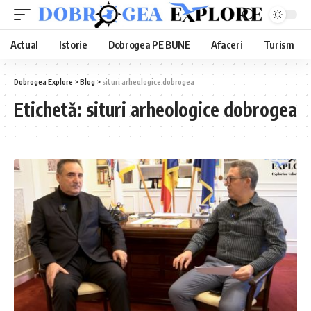
Actual
Istorie
Dobrogea PE BUNE
Afaceri
Turism
Dobrogea Explore
>
Blog
>
situri arheologice dobrogea
Etichetă:
situri arheologice dobrogea