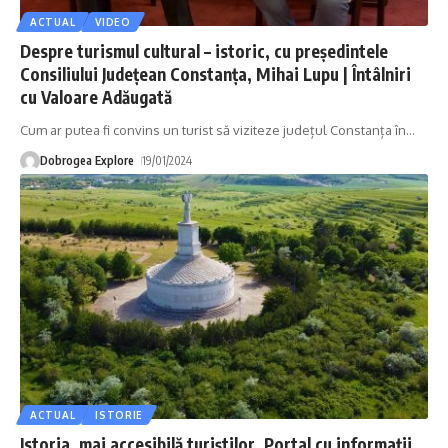
ACTUAL
VIDEO
Despre turismul cultural – istoric, cu președintele
Consiliului Județean Constanța, Mihai Lupu | Întâlniri
cu Valoare Adăugată
Cum ar putea fi convins un turist să viziteze județul Constanța în
…
Dobrogea Explore
19/01/2024
ACTUAL
ISTORIE
Istoria, mai accesibilă turiștilor. Portal cu informații