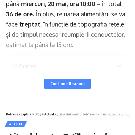
până
miercuri, 28 mai, ora 10:00
– în total
36 de ore
. În plus, reluarea alimentării se va
face
treptat
, în funcție de topografia rețelei
și de timpul necesar reumplerii conductelor,
estimat la până la 15 ore.
Cuprins
Zonele afectate
Continue Reading
Ce lucrări se efectuează
Atenționări în trafic!
Recomandări pentru consumatori
Dobrogea Explore
>
Blog
>
Actual
>
„Litoralul pentru Toți” revine în iunie, cu prețuri de neratat
ACTUAL
Zonele afectate