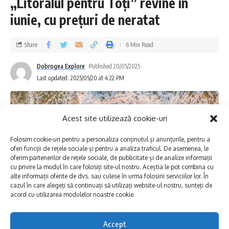
„Litoralul pentru Toți” revine în
iunie, cu prețuri de neratat
Vor rămâne fără apă mai multe cartiere din
municipiul Constanța
:
Share
6 Min Read
Cartierele Brătianu și Medeea;
Dobrogea Explore
Published 20/05/2025
Last updated: 2025/05/20 at 4:22 PM
Cartierul Topolog – Theodor Burada (zona
Salvare);
Zona Industrială;
Acest site utilizează cookie-uri
Cartierele CET, Viile Noi și Sere;
Folosim cookie-uri pentru a personaliza conținutul și anunțurile, pentru a
oferi funcții de rețele sociale și pentru a analiza traficul. De asemenea, le
Cartierele Anda, Km 4, Km 4-5, Km 5 și
oferim partenerilor de rețele sociale, de publicitate și de analize informații
cu privire la modul în care folosiți site-ul nostru. Aceștia le pot combina cu
Veterani;
alte informații oferite de dvs. sau culese în urma folosirii serviciilor lor. În
cazul în care alegeți să continuați să utilizați website-ul nostru, sunteți de
Cartierele Far și Abator;
acord cu utilizarea modulelor noastre cookie.
Zonele Caraiman și Oil Terminal;
Zona străzilor Crișului, Interioară I și II;
Accept