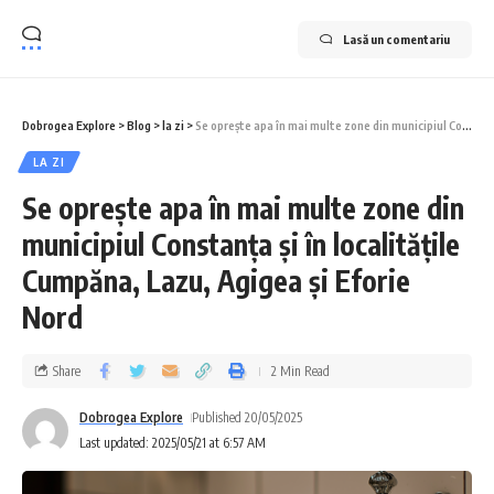
Lasă un comentariu
Dobrogea Explore
>
Blog
>
la zi
>
Se oprește apa în mai multe zone din municipiul Constanța și în localitățile Cumpăna, Lazu, Agigea și Eforie Nord
LA ZI
Se oprește apa în mai multe zone din
municipiul Constanța și în localitățile
Cumpăna, Lazu, Agigea și Eforie
Nord
Share
2 Min Read
Dobrogea Explore
Published 20/05/2025
Last updated: 2025/05/21 at 6:57 AM