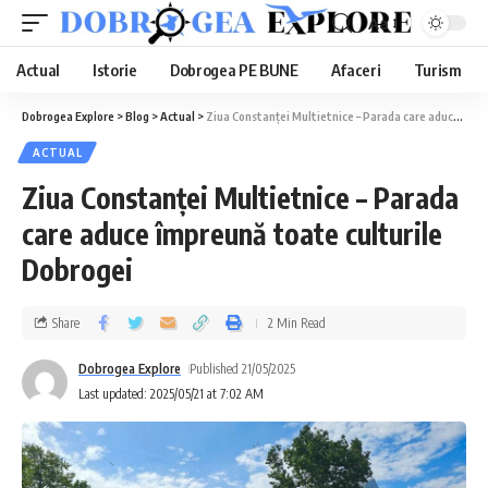
Aa
Actual
Istorie
Dobrogea PE BUNE
Afaceri
Turism
Dobrogea Explore
>
Blog
>
Actual
>
Ziua Constanței Multietnice – Parada care aduce împreună toate culturile Dobrogei
ACTUAL
Ziua Constanței Multietnice – Parada
care aduce împreună toate culturile
Dobrogei
Share
2 Min Read
Dobrogea Explore
Published 21/05/2025
Last updated: 2025/05/21 at 7:02 AM