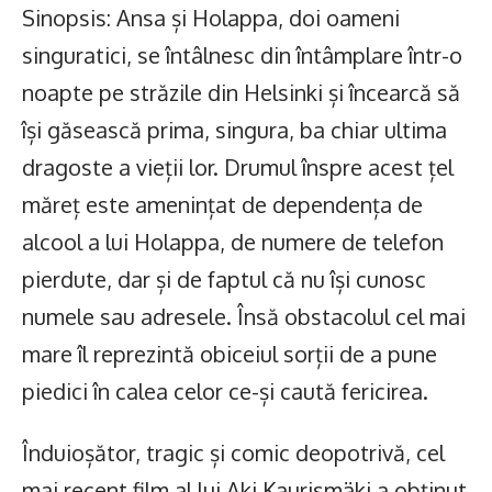
Sinopsis: Ansa și Holappa, doi oameni
singuratici, se întâlnesc din întâmplare într-o
noapte pe străzile din Helsinki și încearcă să
își găsească prima, singura, ba chiar ultima
dragoste a vieții lor. Drumul înspre acest țel
măreț este amenințat de dependența de
alcool a lui Holappa, de numere de telefon
pierdute, dar și de faptul că nu își cunosc
numele sau adresele. Însă obstacolul cel mai
mare îl reprezintă obiceiul sorții de a pune
piedici în calea celor ce-și caută fericirea.
Înduioșător, tragic și comic deopotrivă, cel
mai recent film al lui Aki Kaurismäki a obținut