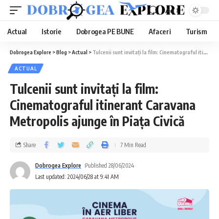
Aa
Actual
Istorie
Dobrogea PE BUNE
Afaceri
Turism
Dobrogea Explore
>
Blog
>
Actual
>
Tulcenii sunt invitați la film: Cinematograful itinerant Caravana Metropolis ajunge în Piața Civică
ACTUAL
Tulcenii sunt invitați la film:
Cinematograful itinerant Caravana
Metropolis ajunge în Piața Civică
Share
7 Min Read
Dobrogea Explore
Published 28/06/2024
Last updated: 2024/06/28 at 9:41 AM