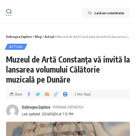
Lasă un comentariu
Dobrogea Explore
>
Blog
>
Actual
>
Muzeul de Artă Constanța vă invită la lansarea volumului Călătorie muzicală pe Dunăre
ACTUAL
Muzeul de Artă Constanța vă invită la
lansarea volumului Călătorie
muzicală pe Dunăre
Share
2 Min Read
Dobrogea Explore
Published 26/06/2024
Last updated: 2024/06/26 at 7:12 PM