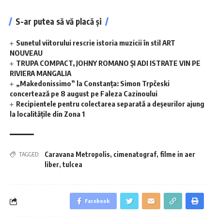
S-ar putea să vă placă și
Sunetul viitorului rescrie istoria muzicii în stil ART
NOUVEAU
TRUPA COMPACT, JOHNY ROMANO ȘI ADI ISTRATE VIN PE
RIVIERA MANGALIA
„Makedonissimo” la Constanța: Simon Trpčeski
concertează pe 8 august pe Faleza Cazinoului
Recipientele pentru colectarea separată a deșeurilor ajung
la localitățile din Zona 1
Caravana Metropolis
,
cimenatograf
,
filme in aer
TAGGED:
liber
,
tulcea
Facebook