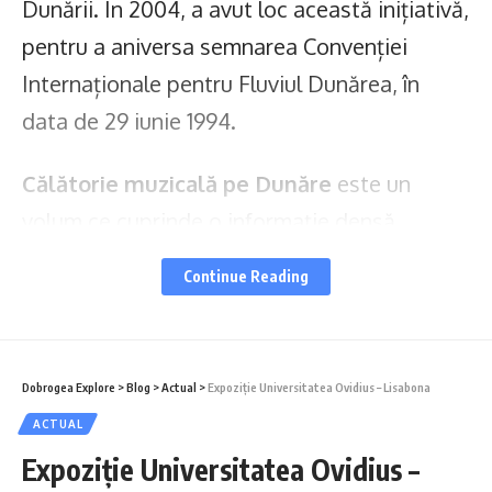
Dunării. În 2004, a avut loc această inițiativă,
pentru a aniversa semnarea Convenției
Internaționale pentru Fluviul Dunărea, în
data de 29 iunie 1994.
Călătorie muzicală pe Dunăre
este un
volum ce cuprinde o informație densă,
perfect contextualizată, despre parcursul
Continue Reading
Dunării prin cele zece țări pe care fluviul le
străbate, constituie o lectură plăcută și
alertă, în care se împletesc elemente de
Dobrogea Explore
>
Blog
>
Actual
>
Expoziție Universitatea Ovidius – Lisabona
legendă, discrete considerații gastronomice,
ACTUAL
umor, dar mai ales semnalarea unor
Expoziție Universitatea Ovidius –
importante repere muzicale legate de acest