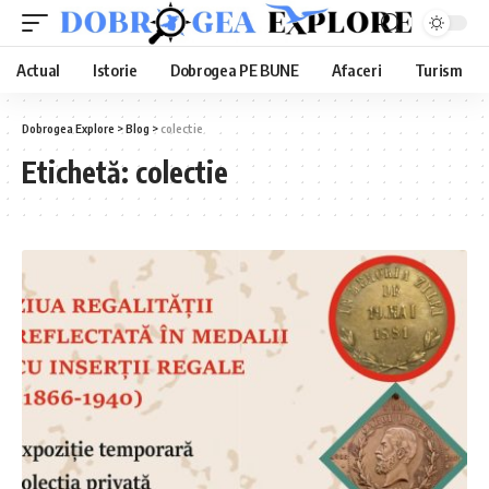
Actual
Istorie
Dobrogea PE BUNE
Afaceri
Turism
Dobrogea Explore
>
Blog
>
colectie
Etichetă:
colectie