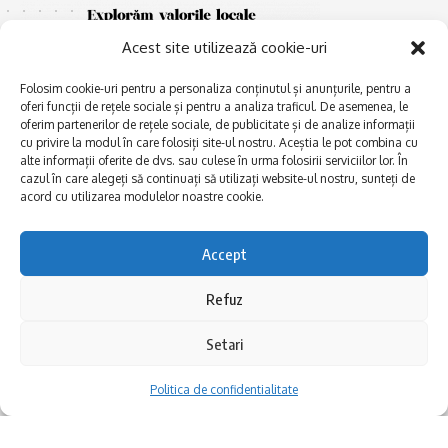
Acest site utilizează cookie-uri
Folosim cookie-uri pentru a personaliza conținutul și anunțurile, pentru a
oferi funcții de rețele sociale și pentru a analiza traficul. De asemenea, le
oferim partenerilor de rețele sociale, de publicitate și de analize informații
cu privire la modul în care folosiți site-ul nostru. Aceștia le pot combina cu
E
alte informații oferite de dvs. sau culese în urma folosirii serviciilor lor. În
Afaceri și meșteșuguri
xplorăm Dobrogea,
cazul în care alegeți să continuați să utilizați website-ul nostru, sunteți de
Explorăm valorile locale:
Actualitate
acord cu utilizarea modulelor noastre cookie.
Deltă, Litoral, cele mai mari
Dobrogea PE BUNE
lacuri, cele mai vechi orașe,
biserici și mănăstiri, cele mai
Istorie și civilizaţie
Accept
multe etnii, CELE MAI
La Drum cu Ada
FRUMOASE POVEȘTI.
Refuz
Haideți în călătorie cu noi!
Politica de confidentialitate
Setari
Follow US
Politica de confidentialitate
Realizat de SMDG.Ro