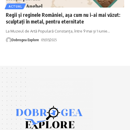
ACTUAL
Regii și reginele României, așa cum nu i-ai mai văzut:
sculptați în metal, pentru eternitate
La Muzeul de Artă Populară Constanța, între 9 mai și 1 iunie
…
Dobrogea Explore
09/05/2025