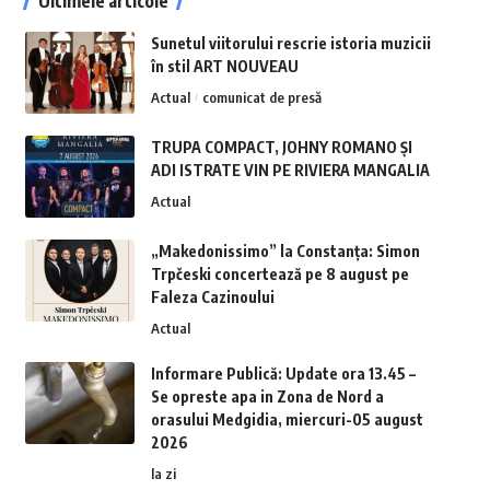
Ultimele articole
Sunetul viitorului rescrie istoria muzicii
în stil ART NOUVEAU
Actual
comunicat de presă
TRUPA COMPACT, JOHNY ROMANO ȘI
ADI ISTRATE VIN PE RIVIERA MANGALIA
Actual
„Makedonissimo” la Constanța: Simon
Trpčeski concertează pe 8 august pe
Faleza Cazinoului
Actual
Informare Publică: Update ora 13.45 –
Se opreste apa in Zona de Nord a
orasului Medgidia, miercuri-05 august
2026
la zi