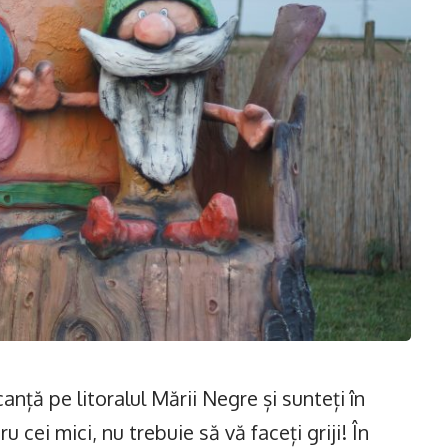
anță pe litoralul Mării Negre și sunteți în
u cei mici, nu trebuie să vă faceți griji! În