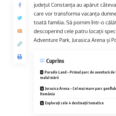
județul Constanța au apărut câteva 
care vor transforma vacanța dumnea
toată familia. Să pornim într-o călăt
descoperind cele patru locații speci
Adventure Park, Jurasica Arena și 
Cuprins
Paradis Land – Primul parc de aventură de 
malul mării
Jurasica Arena – Cel mai mare parc gonflabi
România
Explorați cele 4 destinații tematice