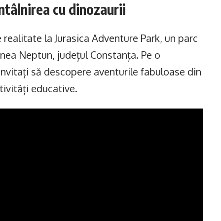
ntâlnirea cu dinozaurii
 realitate la Jurasica Adventure Park, un parc
unea Neptun, județul Constanța. Pe o
 invitați să descopere aventurile fabuloase din
tivități educative.