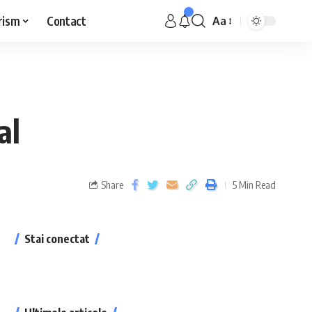
rism
Contact
Aa
al
Share
5 Min Read
Stai conectat