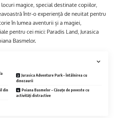
locuri magice, special destinate copiilor,
voastră într-o experiență de neuitat pentru
orie în lumea aventurii și a magiei,
ale pentru cei mici: Paradis Land, Jurasica
Poiana Basmelor.
la
Jurasica Adventure Park – Întâlnirea cu
dinozaurii
l din
Poiana Basmelor – Căsuțe de poveste cu
activități distractive