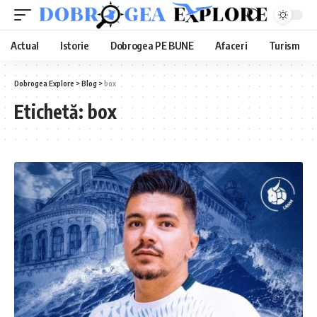
Actual
Istorie
Dobrogea PE BUNE
Afaceri
Turism
Dobrogea Explore
>
Blog
>
box
Etichetă:
box