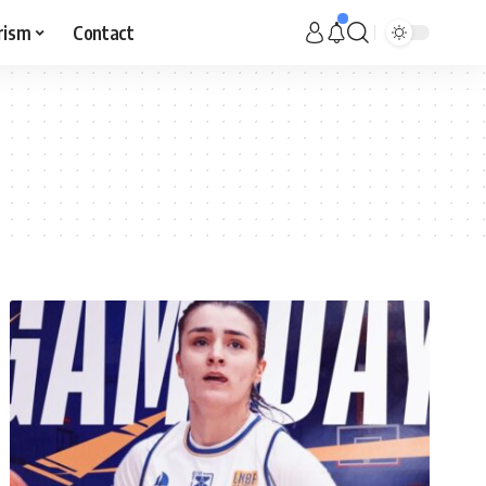
rism
Contact