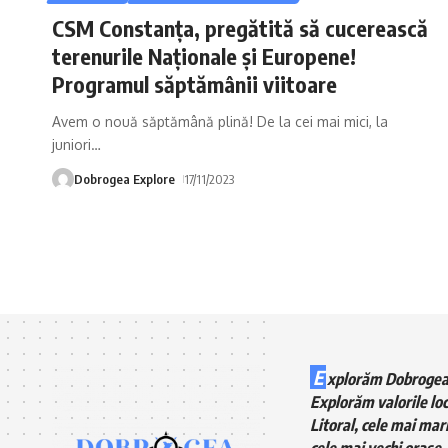
CSM Constanța, pregătită să cucerească
terenurile Naționale și Europene!
Programul săptămânii viitoare
Avem o nouă săptămână plină! De la cei mai mici, la
juniori
…
Dobrogea Explore
17/11/2023
E
xplorăm Dobrogea
Explorăm valorile loc
Litoral, cele mai mari
cele mai vechi orașe, 