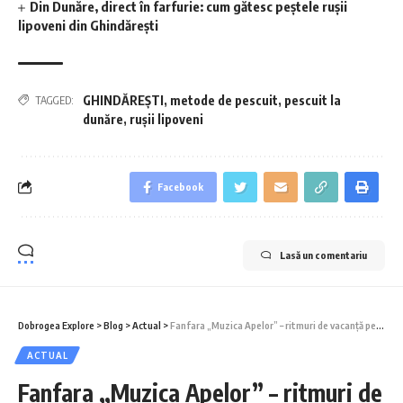
Din Dunăre, direct în farfurie: cum gătesc peștele rușii
lipoveni din Ghindărești
GHINDĂREȘTI
,
metode de pescuit
,
pescuit la
TAGGED:
dunăre
,
rușii lipoveni
Facebook
Lasă un comentariu
Dobrogea Explore
>
Blog
>
Actual
>
Fanfara „Muzica Apelor” – ritmuri de vacanță pentru constănțeni și turiști
ACTUAL
Fanfara „Muzica Apelor” – ritmuri de