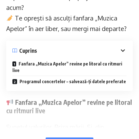
acum?
Te oprești să asculți fanfara „Muzica
Apelor” în aer liber, sau mergi mai departe?
Cuprins
Fanfara „Muzica Apelor” revine pe litoral cu ritmuri
live
Programul concertelor – salvează-ți datele preferate
Fanfara „Muzica Apelor” revine pe litoral
cu ritmuri live
Sunetul valurilor. Briza mării. Și, din
depărtare, acorduri de fanfară care umplu