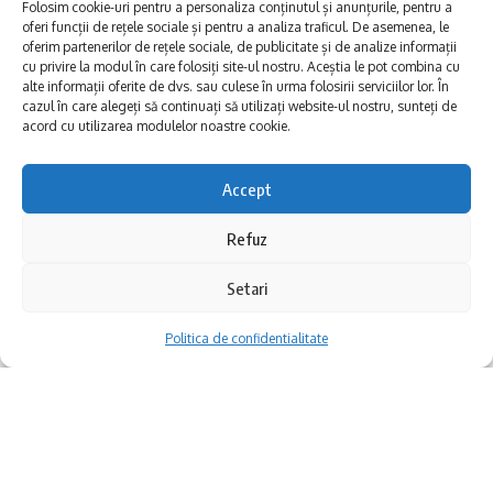
Faleza Cazinou
, cu priveliște spre mare
Folosim cookie-uri pentru a personaliza conținutul și anunțurile, pentru a
oferi funcții de rețele sociale și pentru a analiza traficul. De asemenea, le
Parcul Gării
, un loc prietenos pentru toată
oferim partenerilor de rețele sociale, de publicitate și de analize informații
cu privire la modul în care folosiți site-ul nostru. Aceștia le pot combina cu
familia
alte informații oferite de dvs. sau culese în urma folosirii serviciilor lor. În
cazul în care alegeți să continuați să utilizați website-ul nostru, sunteți de
acord cu utilizarea modulelor noastre cookie.
Repertoriul este variat și accesibil: de la
piese tradiționale și marșuri cunoscute, la
Accept
Un weekend de vară, un aerodrom real,
valsuri și jazz.
Refuz
filme memorabile și avioane adevărate. Nu
Spectacolele se desfășoară în fiecare
este o scenă dintr-un film, ci un eveniment
weekend, din iunie până în august.
Setari
cultural inedit care are loc chiar în Dobrogea.
Politica de confidentialitate
Programul concertelor – salvează-ți
datele preferate
Cuprins
Te poți bucura de mai multe concerte live.
Primul festival de film în aer liber dedicat aviației, la
Dacă ratezi o ocazie, ai șansa de a reasculta
Tuzla