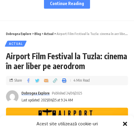
Continue Reading
orașul de viață.
Vara 2025 aduce din nou muzica în aer liber,
iar Constanța devine scena perfectă pentru
Dobrogea Explore
>
Blog
>
Actual
>
Airport Film Festival la Tuzla: cinema în aer liber pe aerodrom
întâlnirea dintre mare și armonie.
ACTUAL
Airport Film Festival la Tuzla: cinema
RAJA invită constănțenii și turiștii să se
în aer liber pe aerodrom
bucure împreună de de recitaluri pline de
farmec .
Share
4 Min Read
Fanfara „Muzica Apelor” oferă recitaluri
Dobrogea Explore
Published 24/06/2025
Last updated: 2025/06/25 at 9:24 AM
gratuite în trei locuri-cheie din Constanța:
Piața Ovidiu
, în fața Muzeului Național de
Istorie
Acest site utilizează cookie-uri