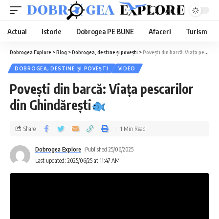
Aa
Actual
Istorie
Dobrogea PE BUNE
Afaceri
Turism
Dobrogea Explore
>
Blog
>
Dobrogea, destine și povești
>
Povești din barcă: Viața pescarilor din Ghindărești
DOBROGEA, DESTINE ȘI POVEȘTI
VIDEO
Povești din barcă: Viața pescarilor
din Ghindărești
Share
1 Min Read
Dobrogea Explore
Published 25/06/2025
Last updated: 2025/06/25 at 11:47 AM