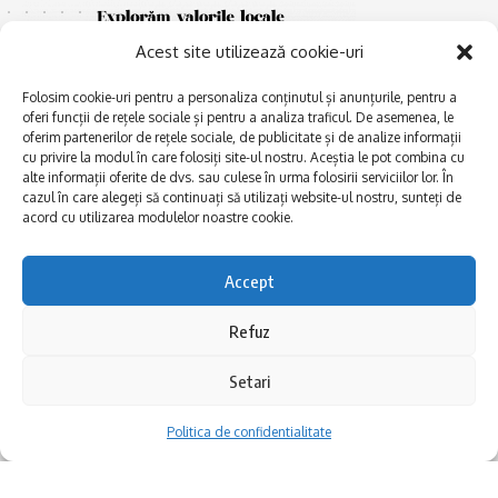
Acest site utilizează cookie-uri
Folosim cookie-uri pentru a personaliza conținutul și anunțurile, pentru a
oferi funcții de rețele sociale și pentru a analiza traficul. De asemenea, le
oferim partenerilor de rețele sociale, de publicitate și de analize informații
cu privire la modul în care folosiți site-ul nostru. Aceștia le pot combina cu
E
alte informații oferite de dvs. sau culese în urma folosirii serviciilor lor. În
Afaceri și meșteșuguri
xplorăm Dobrogea,
cazul în care alegeți să continuați să utilizați website-ul nostru, sunteți de
Explorăm valorile locale:
Actualitate
acord cu utilizarea modulelor noastre cookie.
Deltă, Litoral, cele mai mari
Dobrogea PE BUNE
lacuri, cele mai vechi orașe,
biserici și mănăstiri, cele mai
Istorie și civilizaţie
Accept
multe etnii, CELE MAI
La Drum cu Ada
FRUMOASE POVEȘTI.
Refuz
Haideți în călătorie cu noi!
Politica de confidentialitate
Setari
Follow US
Politica de confidentialitate
Realizat de SMDG.Ro