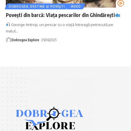
DOBROGEA, DESTINE ȘI POVEȘTI
VIDEO
Povești din barcă: Viața pescarilor din Ghindărești
George Antrop, un pescar cu o viață întreagă petrecută pe
malul
…
Dobrogea Explore
25/06/2025