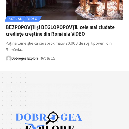
ACTUAL
VIDEO
BEZPOPOVŢII şi BEGLOPOPOVŢII, cele mai ciudate
credinţe creştine din România VIDEO
Puțină lume știe că cei aproximativ 20.000 de ruși lipoveni din
România
…
Dobrogea Explore
16/02/2023