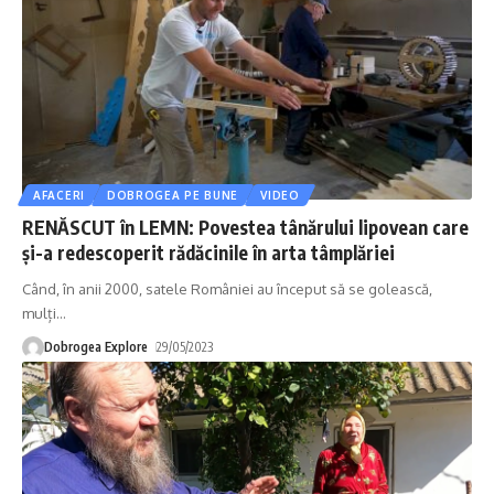
AFACERI
DOBROGEA PE BUNE
VIDEO
RENĂSCUT în LEMN: Povestea tânărului lipovean care
și-a redescoperit rădăcinile în arta tâmplăriei
Când, în anii 2000, satele României au început să se golească,
mulți
…
Dobrogea Explore
29/05/2023