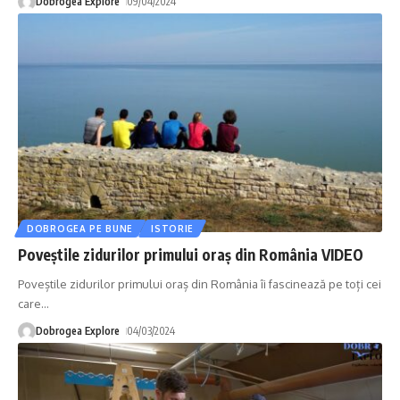
Dobrogea Explore
09/04/2024
DOBROGEA PE BUNE
ISTORIE
Poveștile zidurilor primului oraș din România VIDEO
Poveștile zidurilor primului oraș din România îi fascinează pe toți cei
care
…
Dobrogea Explore
04/03/2024