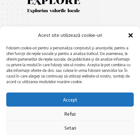
Acest site utilizează cookie-uri
Folosim cookie-uri pentru a personaliza conținutul și anunțurile, pentru a
oferi funcții de rețele sociale și pentru a analiza traficul. De asemenea, le
E
Afaceri și meșteșuguri
xplorăm Dobrogea,
oferim partenerilor de rețele sociale, de publicitate și de analize informații
Explorăm valorile locale:
cu privire la modul în care folosiți site-ul nostru. Aceștia le pot combina cu
Actualitate
Deltă, Litoral, cele mai mari
alte informații oferite de dvs. sau culese în urma folosirii serviciilor lor. În
Dobrogea PE BUNE
cazul în care alegeți să continuați să utilizați website-ul nostru, sunteți de
lacuri, cele mai vechi orașe,
acord cu utilizarea modulelor noastre cookie.
biserici și mănăstiri, cele mai
Istorie și civilizaţie
multe etnii, CELE MAI
La Drum cu Ada
FRUMOASE POVEȘTI.
Accept
Haideți în călătorie cu noi!
Politica de confidentialitate
Refuz
Follow US
Setari