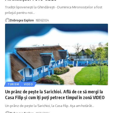
Tradiţii lipoveneşti la Ghindărești - Duminica Mironosiţelor a fost
prilejul pentru noi
…
Dobrogea Explore
18/06/2024
TURISM
VIDEO
Un prânz de peşte la Sarichioi. Află de ce să mergi la
Casa Filip și cum îți poți petrece timpul în zonă VIDEO
Un prânz de peşte la Sarichioi, la Casa Filp. Așa am hotărât
…