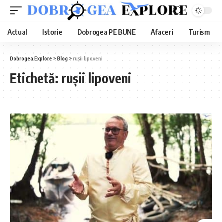
Actual
Istorie
Dobrogea PE BUNE
Afaceri
Turism
Dobrogea Explore
>
Blog
>
rușii lipoveni
Etichetă:
rușii lipoveni