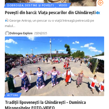
DOBROGEA, DESTINE ȘI POVEȘTI
VIDEO
Povești din barcă: Viața pescarilor din Ghindărești
George Antrop, un pescar cu o viață întreagă petrecută pe
malul
…
Dobrogea Explore
25/06/2025
ACTUAL
Tradiţii lipoveneşti la Ghindărești – Duminica
Mironosiţelor FOTO-VIDEO