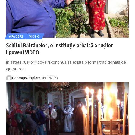
AFACERI
VIDEO
Schitul Bătrânelor, o instituție arhaică a ruşilor
lipoveni VIDEO
În satele ruşilor lipoveni continuă să existe o formă tradițională de
ajutorare
…
Dobrogea Explore
18/02/2023