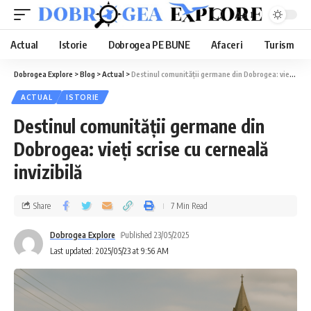
Aa
Actual
Istorie
Dobrogea PE BUNE
Afaceri
Turism
Dobrogea Explore
>
Blog
>
Actual
>
Destinul comunității germane din Dobrogea: vieți scrise cu cerneală invizibilă
ACTUAL
ISTORIE
Destinul comunității germane din
Dobrogea: vieți scrise cu cerneală
invizibilă
Share
7 Min Read
Dobrogea Explore
Published 23/05/2025
Last updated: 2025/05/23 at 9:56 AM