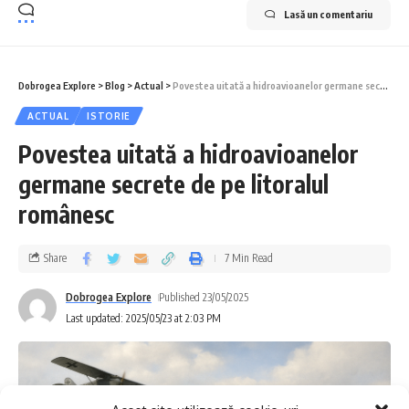
Lasă un comentariu
Dobrogea Explore
>
Blog
>
Actual
>
Povestea uitată a hidroavioanelor germane secrete de pe litoralul românesc
ACTUAL
ISTORIE
Povestea uitată a hidroavioanelor
germane secrete de pe litoralul
românesc
Share
7 Min Read
Dobrogea Explore
Published 23/05/2025
Last updated: 2025/05/23 at 2:03 PM