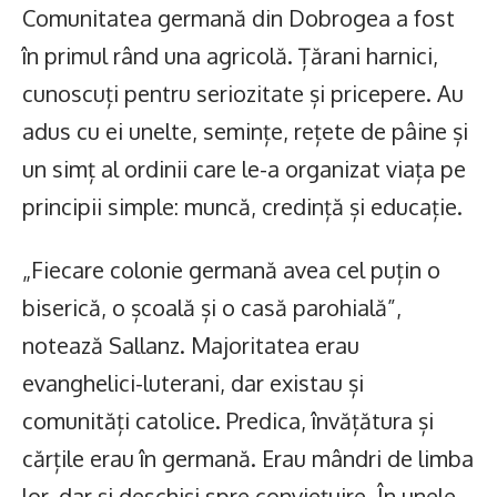
Comunitatea germană din Dobrogea a fost
în primul rând una agricolă. Țărani harnici,
cunoscuți pentru seriozitate și pricepere. Au
adus cu ei unelte, semințe, rețete de pâine și
un simț al ordinii care le-a organizat viața pe
principii simple: muncă, credință și educație.
„Fiecare colonie germană avea cel puțin o
biserică, o școală și o casă parohială”,
notează Sallanz. Majoritatea erau
evanghelici-luterani, dar existau și
comunități catolice. Predica, învățătura și
cărțile erau în germană. Erau mândri de limba
lor, dar și deschiși spre conviețuire. În unele