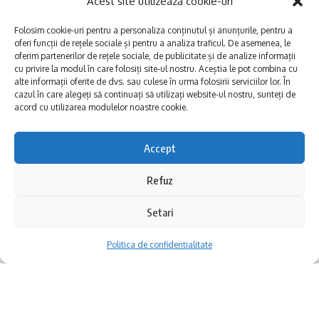
Acest site utilizează cookie-uri
Folosim cookie-uri pentru a personaliza conținutul și anunțurile, pentru a
oferi funcții de rețele sociale și pentru a analiza traficul. De asemenea, le
oferim partenerilor de rețele sociale, de publicitate și de analize informații
cu privire la modul în care folosiți site-ul nostru. Aceștia le pot combina cu
alte informații oferite de dvs. sau culese în urma folosirii serviciilor lor. În
cazul în care alegeți să continuați să utilizați website-ul nostru, sunteți de
acord cu utilizarea modulelor noastre cookie.
Accept
Un cer dobrogean supravegheat de
Refuz
Germania
Setari
Dacă ai fi fost la Constanța în anii 1916–1918,
Politica de confidentialitate
ți-ai fi ridicat des ochii spre cer. Dar nu ca să
admiri pescărușii sau norii, ci ca să vezi
hidroavioane germane survolând portul,