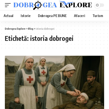
Actual
Istorie
Dobrogea PE BUNE
Afaceri
Turism
Dobrogea Explore
>
Blog
>
istoria dobrogei
Etichetă:
istoria dobrogei