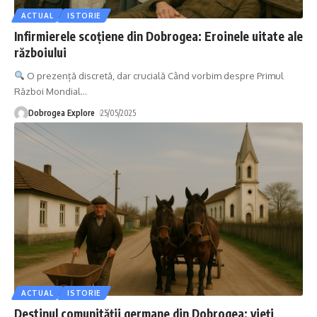
ACTUAL
ISTORIE
Infirmierele scoțiene din Dobrogea: Eroinele uitate ale
războiului
O prezență discretă, dar crucială Când vorbim despre Primul
Război Mondial
…
Dobrogea Explore
25/05/2025
ACTUAL
ISTORIE
Destinul comunității germane din Dobrogea: vieți