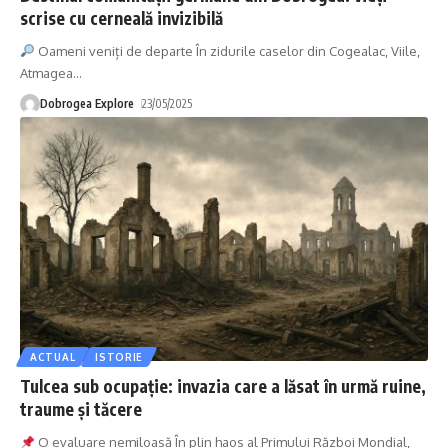
scrise cu cerneală invizibilă
Oameni veniți de departe În zidurile caselor din Cogealac, Viile,
Atmagea
…
Dobrogea Explore
23/05/2025
ACTUAL
ISTORIE
Tulcea sub ocupație: invazia care a lăsat în urmă ruine,
traume și tăcere
O evaluare nemiloasă În plin haos al Primului Război Mondial,