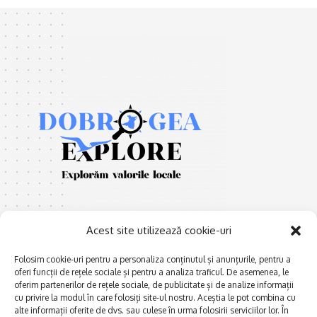
Acest site utilizează cookie-uri
Folosim cookie-uri pentru a personaliza conținutul și anunțurile, pentru a
oferi funcții de rețele sociale și pentru a analiza traficul. De asemenea, le
E
Afaceri și meșteșuguri
xplorăm Dobrogea,
oferim partenerilor de rețele sociale, de publicitate și de analize informații
Explorăm valorile locale:
cu privire la modul în care folosiți site-ul nostru. Aceștia le pot combina cu
Actualitate
Deltă, Litoral, cele mai mari
alte informații oferite de dvs. sau culese în urma folosirii serviciilor lor. În