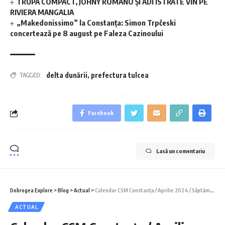
TRUPA COMPACT, JOHNY ROMANO ȘI ADI ISTRATE VIN PE
RIVIERA MANGALIA
„Makedonissimo” la Constanța: Simon Trpčeski
concertează pe 8 august pe Faleza Cazinoului
delta dunării
,
prefectura tulcea
TAGGED:
Facebook
Lasă un comentariu
Dobrogea Explore
>
Blog
>
Actual
>
Calendar CSM Constanța / Aprilie 2024 / Săptămâna 2
ACTUAL