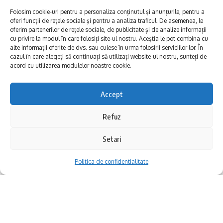
Handbal juniori
Folosim cookie-uri pentru a personaliza conținutul și anunțurile, pentru a
oferi funcții de rețele sociale și pentru a analiza traficul. De asemenea, le
Handbal Cupa României
oferim partenerilor de rețele sociale, de publicitate și de analize informații
cu privire la modul în care folosiți site-ul nostru. Aceștia le pot combina cu
Rugby U20
alte informații oferite de dvs. sau culese în urma folosirii serviciilor lor. În
cazul în care alegeți să continuați să utilizați website-ul nostru, sunteți de
Baschet juniori
acord cu utilizarea modulelor noastre cookie.
„Descoperă Hârșova” prin imagini, a fost
Box cadeți
Accept
ideea de la care a plecat Lions Club Carsium
Kempo
– Hârșova în organizarea unui concurs de
Refuz
Lupte
fotografie pentru elevi. Obiectivul
Setari
concursului a fost să descopere și să
Politica de confidentialitate
promoveze tinerii talentați dar și să scoată în
relief atracțiile orașului. Concursul s-a
încheiat cu o expoziție la Casa de Cultură din
localitate.