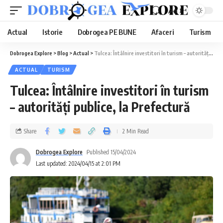
Aa
Actual
Istorie
Dobrogea PE BUNE
Afaceri
Turism
Dobrogea Explore
>
Blog
>
Actual
>
Tulcea: Întâlnire investitori în turism – autorități publice, la Prefectură
ACTUAL
TURISM
Tulcea: Întâlnire investitori în turism
– autorități publice, la Prefectură
Share
2 Min Read
Dobrogea Explore
Published 15/04/2024
Last updated: 2024/04/15 at 2:01 PM