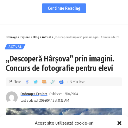
luptă pentru medalii la Cupa României și
Continue Reading
Campionatele Naționale de șah, kempo, box
și lupte.
Dobrogea Explore
>
Blog
>
Actual
>
„Descoperă Hârșova” prin imagini. Concurs de fotografie pentru elevi
Cuprins
ACTUAL
Handbal seniori
„Descoperă Hârșova” prin imagini.
Baschet senioare
Concurs de fotografie pentru elevi
Baschet seniori
Share
5 Min Read
Baschet Liga I
Volei seniori
Dobrogea Explore
Published 15/04/2024
Last updated: 2024/04/15 at 8:22 AM
Volei senioare
Șah
Acest site utilizează cookie-uri
Box tineret